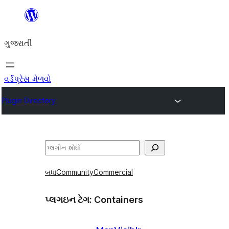
કંટેન્ટ(લખાણ)
પર
ગુજરાતી
જાઓ
વર્ડપ્રેસ મેળવો
Plugin Directory
શોધો
બધા
Community
Commercial
પ્લગઇન ટેગ:
Containers