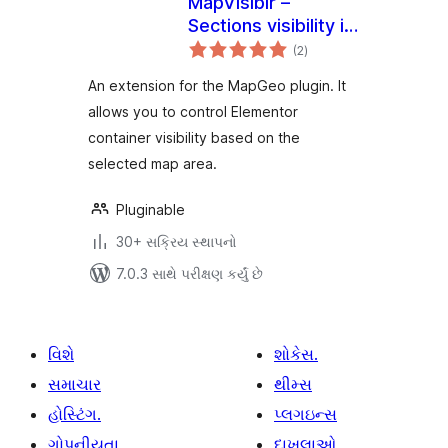
MapVisiblr –
Sections visibility in
કુલ
Elementor for
(2
)
રેટિંગ્સ
MapGeo
An extension for the MapGeo plugin. It
allows you to control Elementor
container visibility based on the
selected map area.
Pluginable
30+ સક્રિય સ્થાપનો
7.0.3 સાથે પરીક્ષણ કર્યું છે
વિશે
શોકેસ.
સમાચાર
થીમ્સ
હોસ્ટિંગ.
પ્લગઇન્સ
ગોપનીયતા
દાખલાઓ