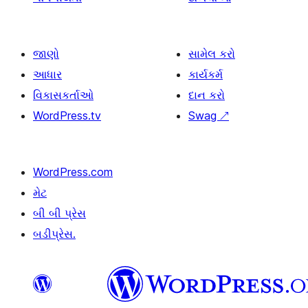
જાણો
સામેલ કરો
આધાર
કાર્યકર્મ
વિકાસકર્તાઓ
દાન કરો
WordPress.tv
Swag
↗
WordPress.com
મેટ
બી બી પ્રેસ
બડીપ્રેસ.