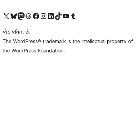
અમારા X (અગાઉ ટ્વિટર) એકાઉન્ટની મુલાકાત લો
અમારા Bluesky એકાઉન્ટની મુલાકાત લો
અમારા માસ્ટોડોન એકાઉન્ટની મુલાકાત લો
અમારા Threads એકાઉન્ટની મુલાકાત લો
અમારા ફેસબુક પેજની મુલાકાત લો
અમારા ઇન્સ્ટાગ્રામ એકાઉન્ટની મુલાકાત લો
અમારા LinkedIn એકાઉન્ટની મુલાકાત લો
અમારા TikTok એકાઉન્ટની મુલાકાત લો
અમારી YouTube ચેનલની મુલાકાત લો
અમારા Tumblr એકાઉન્ટની મુલાકાત લો
કોડ કવિતા છે.
The WordPress® trademark is the intellectual property of
the WordPress Foundation.