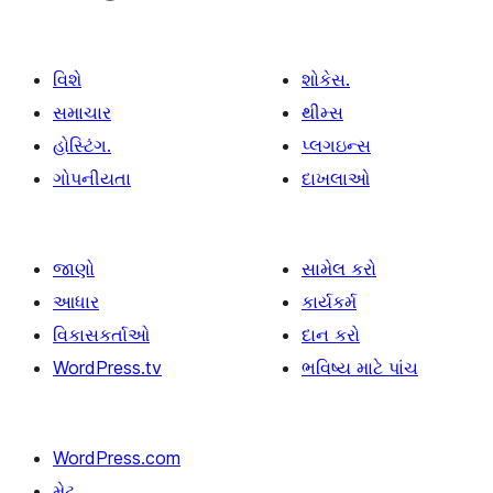
વિશે
શોકેસ.
સમાચાર
થીમ્સ
હોસ્ટિંગ.
પ્લગઇન્સ
ગોપનીયતા
દાખલાઓ
જાણો
સામેલ કરો
આધાર
કાર્યકર્મ
વિકાસકર્તાઓ
દાન કરો
WordPress.tv
ભવિષ્ય માટે પાંચ
WordPress.com
મેટ