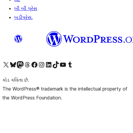
બી બી પ્રેસ
બડીપ્રેસ.
અમારા X (અગાઉ ટ્વિટર) એકાઉન્ટની મુલાકાત લો
અમારા Bluesky એકાઉન્ટની મુલાકાત લો
અમારા માસ્ટોડોન એકાઉન્ટની મુલાકાત લો
અમારા Threads એકાઉન્ટની મુલાકાત લો
અમારા ફેસબુક પેજની મુલાકાત લો
અમારા ઇન્સ્ટાગ્રામ એકાઉન્ટની મુલાકાત લો
અમારા LinkedIn એકાઉન્ટની મુલાકાત લો
અમારા TikTok એકાઉન્ટની મુલાકાત લો
અમારી YouTube ચેનલની મુલાકાત લો
અમારા Tumblr એકાઉન્ટની મુલાકાત લો
કોડ કવિતા છે.
The WordPress® trademark is the intellectual property of
the WordPress Foundation.