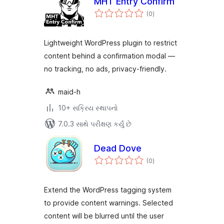
MHT Entry Confirm
કુલ
(0
)
રેટિંગ્સ
Lightweight WordPress plugin to restrict
content behind a confirmation modal —
no tracking, no ads, privacy-friendly.
maid-h
10+ સક્રિય સ્થાપનો
7.0.3 સાથે પરીક્ષણ કર્યું છે
Dead Dove
કુલ
(0
)
રેટિંગ્સ
Extend the WordPress tagging system
to provide content warnings. Selected
content will be blurred until the user