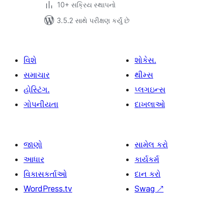
10+ સક્રિય સ્થાપનો
3.5.2 સાથે પરીક્ષણ કર્યું છે
વિશે
શોકેસ.
સમાચાર
થીમ્સ
હોસ્ટિંગ.
પ્લગઇન્સ
ગોપનીયતા
દાખલાઓ
જાણો
સામેલ કરો
આધાર
કાર્યકર્મ
વિકાસકર્તાઓ
દાન કરો
WordPress.tv
Swag
↗