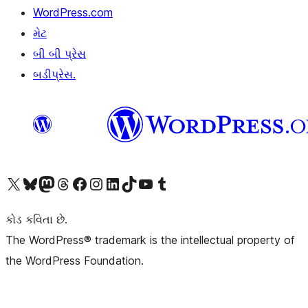
WordPress.com
મેટ
બી બી પ્રેસ
બડીપ્રેસ.
અમારા X (અગાઉ ટ્વિટર) એકાઉન્ટની મુલાકાત લો
અમારા Bluesky એકાઉન્ટની મુલાકાત લો
અમારા માસ્ટોડોન એકાઉન્ટની મુલાકાત લો
અમારા Threads એકાઉન્ટની મુલાકાત લો
અમારા ફેસબુક પેજની મુલાકાત લો
અમારા ઇન્સ્ટાગ્રામ એકાઉન્ટની મુલાકાત લો
અમારા LinkedIn એકાઉન્ટની મુલાકાત લો
અમારા TikTok એકાઉન્ટની મુલાકાત લો
અમારી YouTube ચેનલની મુલાકાત લો
અમારા Tumblr એકાઉન્ટની મુલાકાત લો
કોડ કવિતા છે.
The WordPress® trademark is the intellectual property of
the WordPress Foundation.