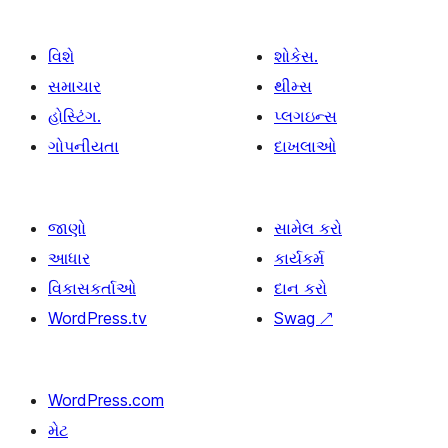
વિશે
શોકેસ.
સમાચાર
થીમ્સ
હોસ્ટિંગ.
પ્લગઇન્સ
ગોપનીયતા
દાખલાઓ
જાણો
સામેલ કરો
આધાર
કાર્યકર્મ
વિકાસકર્તાઓ
દાન કરો
WordPress.tv
Swag
↗
WordPress.com
મેટ