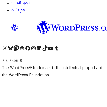
બી બી પ્રેસ
બડીપ્રેસ.
અમારા X (અગાઉ ટ્વિટર) એકાઉન્ટની મુલાકાત લો
અમારા Bluesky એકાઉન્ટની મુલાકાત લો
અમારા માસ્ટોડોન એકાઉન્ટની મુલાકાત લો
અમારા Threads એકાઉન્ટની મુલાકાત લો
અમારા ફેસબુક પેજની મુલાકાત લો
અમારા ઇન્સ્ટાગ્રામ એકાઉન્ટની મુલાકાત લો
અમારા LinkedIn એકાઉન્ટની મુલાકાત લો
અમારા TikTok એકાઉન્ટની મુલાકાત લો
અમારી YouTube ચેનલની મુલાકાત લો
અમારા Tumblr એકાઉન્ટની મુલાકાત લો
કોડ કવિતા છે.
The WordPress® trademark is the intellectual property of
the WordPress Foundation.