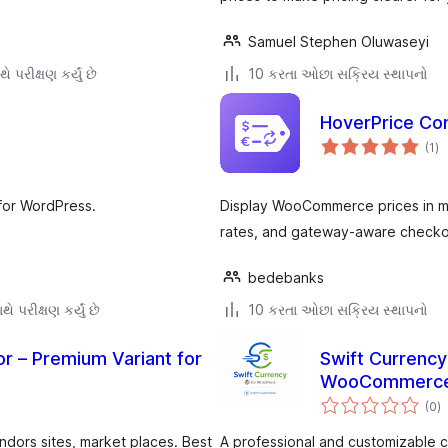
Samuel Stephen Oluwaseyi
ે પરીક્ષણ કર્યું છે
10 કરતા ઓછા સક્રિય સ્થાપનો
HoverPrice C
કુ
(1
)
રેટ
for WordPress.
Display WooCommerce prices in mul
rates, and gateway-aware checko
bedebanks
ે પરીક્ષણ કર્યું છે
10 કરતા ઓછા સક્રિય સ્થાપનો
r – Premium Variant for
Swift Currency
WooCommerc
કુ
(0
)
રેટ
endors sites, market places. Best
A professional and customizable 