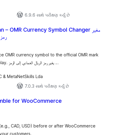
6.9.6 સાથે પરીક્ષણ કર્યું છે
n – OMR Currency Symbol Changer مغير
رمز 
લ
િંગ્સ
 OMR currency symbol to the official OMR mark
with a custom font for correct display. يغير رمز الريال العماني إلى الرمز …
C & MetaNetSkills Lda
7.0.3 સાથે પરીક્ષણ કર્યું છે
amble for WooCommerce
લ
િંગ્સ
(e.g., CAD, USD) before or after WooCommerce
 your customers.