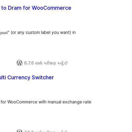
D to Dram for WooCommerce
લ
િંગ્સ
րամ" (or any custom label you want) in
6.7.6 સાથે પરીક્ષણ કર્યું છે
lti Currency Switcher
લ
િંગ્સ
er for WooCommerce with manual exchange rate