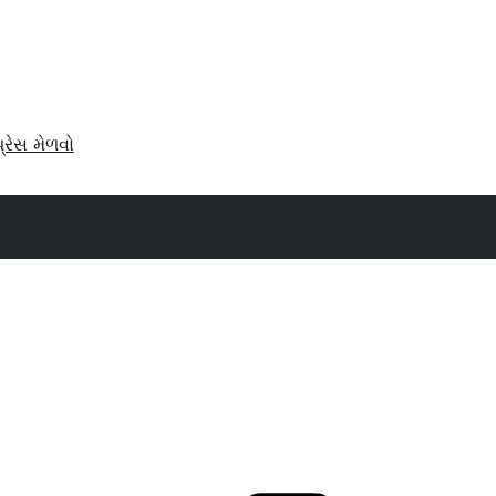
પ્રેસ મેળવો