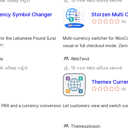
થે પરીક્ષણ કર્યું છે
10 કરતા ઓછા સક્રિય સ્થાપનો
rency Symbol Changer
Storzen Multi
કુ
(0
)
રેટ
or the Lebanese Pound (Lira)
Multi-currency switcher for WooC
P".
visual or full checkout mode. Zero
da
WebTend
ે પરીક્ષણ કર્યું છે
10 કરતા ઓછા સક્રિય સ્થાપનો
Themex Curre
કુ
(0
)
રેટ
n PKR and a currency conversion
Let customers view and switch c
Themexplosion