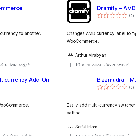
Commerce
Dramify – AM
કુ
(0
)
રેટ
 currency to another.
Changes AMD currency label to "դ
WooCommerce.
Arthur Virabyan
ે પરીક્ષણ કર્યું છે
10 કરતા ઓછા સક્રિય સ્થાપનો
ticurrency Add-On
Bizzmudra – Mu
કુ
(0
)
રેટ
h WooCommerce.
Easily add multi-currency switch
setting.
Saiful Islam