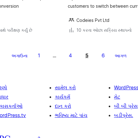
onversion
customers to switch between curr
Codeies Pvt Ltd
થે પરીક્ષણ કર્યું છે
10 કરતા ઓછા સક્રિય સ્થાપનો
1
4
5
6
અગાઉના
…
આગળ
ાણો
સામેલ કરો
WordPres
ધાર
કાર્યકર્મ
મેટ
િકાસકર્તાઓ
દાન કરો
બી બી પ્રેસ
ordPress.tv
ભવિષ્ય માટે પાંચ
બડીપ્રેસ.