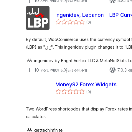
10 કરતા ઓછા સક્રિય સ્થાપનો
5.8.13 સા
ingenidev, Lebanon – LBP Cur
કુલ
(0
)
રેટિંગ્સ
By default, WooCommerce uses the currency symbol f
(LBP) as "ل.ل". This ingenidev plugin changes it to "LB
ingenidev by Bright Vortex LLC & MetaNetSkills L
10 કરતા ઓછા સક્રિય સ્થાપનો
7.0.3 સાથ
Money92 Forex Widgets
કુલ
(0
)
રેટિંગ્સ
Two WordPress shortcodes that display Forex rates i
calculator.
gettechinfinite