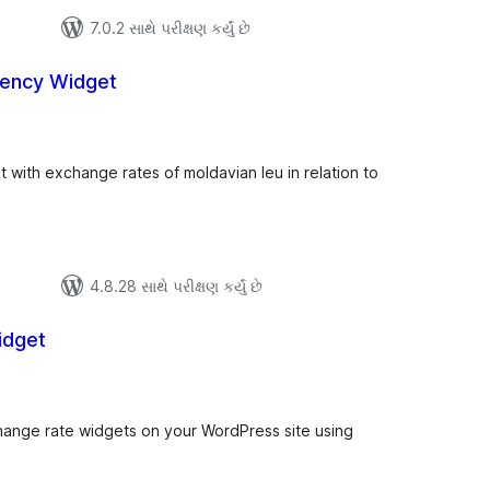
7.0.2 સાથે પરીક્ષણ કર્યું છે
rency Widget
લ
િંગ્સ
t with exchange rates of moldavian leu in relation to
4.8.28 સાથે પરીક્ષણ કર્યું છે
idget
લ
િંગ્સ
ange rate widgets on your WordPress site using