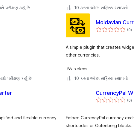
ે પરીક્ષણ કર્યું છે
10 કરતા ઓછા સક્રિય સ્થાપનો
Moldavian Cur
કુ
(0
)
રેટ
A simple plugin that creates widge
other currencies.
xelens
થે પરીક્ષણ કર્યું છે
10 કરતા ઓછા સક્રિય સ્થાપનો
erter
CurrencyPal W
કુ
(0
)
રેટ
plified and flexible currency
Embed CurrencyPal currency exch
shortcodes or Gutenberg blocks.