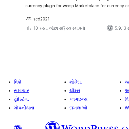
currency plugin for wcmp Marketplace for currency c
scd2021
10 કરતા ઓછા સક્રિય સ્થાપનો
5.9.13 સા
પોસ્ટ
પૃષ્ઠ
ક્રમાંકન
વિશે
શોકેસ.
જ
સમાચાર
થીમ્સ
આ
હોસ્ટિંગ.
પ્લગઇન્સ
વ
ગોપનીયતા
દાખલાઓ
W