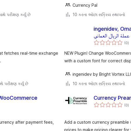
Currency Pal
થે પરીક્ષણ કર્યું છે
10 કરતા ઓછા સક્રિય સ્થાપનો
ingenidev, Oma
عملة الريال العماني
કુ
(0
)
રેટ
hat fetches real-time exchange
NEW Plugin! Change WooCommerce
.
ingenidev by Bright Vortex LL
ે પરીક્ષણ કર્યું છે
10 કરતા ઓછા સક્રિય સ્થાપનો
or WooCommerce
Currency Pre
કુ
(0
)
રેટ
rrency after payment fees,
Add a custom currency preamble 
prices to make pricing clearer for