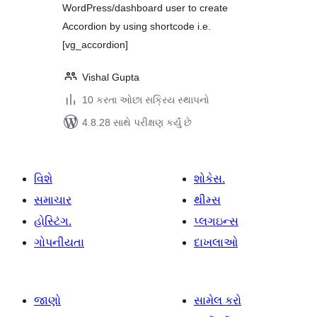
WordPress/dashboard user to create
Accordion by using shortcode i.e.
[vg_accordion]
Vishal Gupta
10 કરતા ઓછા સક્રિય સ્થાપનો
4.8.28 સાથે પરીક્ષણ કર્યું છે
વિશે
શોકેસ.
સમાચાર
થીમ્સ
હોસ્ટિંગ.
પ્લગઇન્સ
ગોપનીયતા
દાખલાઓ
જાણો
સામેલ કરો