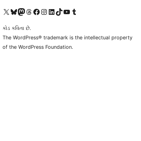
અમારા X (અગાઉ ટ્વિટર) એકાઉન્ટની મુલાકાત લો
અમારા Bluesky એકાઉન્ટની મુલાકાત લો
અમારા માસ્ટોડોન એકાઉન્ટની મુલાકાત લો
અમારા Threads એકાઉન્ટની મુલાકાત લો
અમારા ફેસબુક પેજની મુલાકાત લો
અમારા ઇન્સ્ટાગ્રામ એકાઉન્ટની મુલાકાત લો
અમારા LinkedIn એકાઉન્ટની મુલાકાત લો
અમારા TikTok એકાઉન્ટની મુલાકાત લો
અમારી YouTube ચેનલની મુલાકાત લો
અમારા Tumblr એકાઉન્ટની મુલાકાત લો
કોડ કવિતા છે.
The WordPress® trademark is the intellectual property
of the WordPress Foundation.