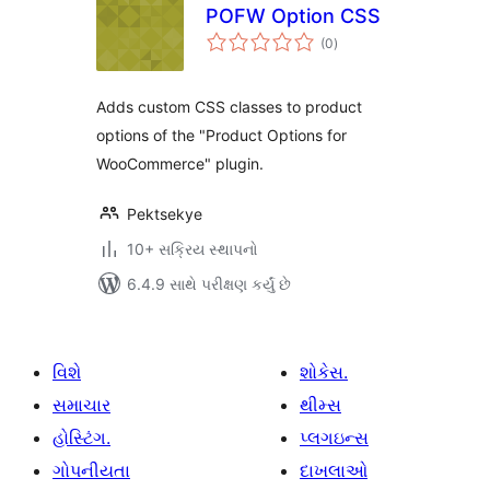
POFW Option CSS
કુલ
(0
)
રેટિંગ્સ
Adds custom CSS classes to product
options of the "Product Options for
WooCommerce" plugin.
Pektsekye
10+ સક્રિય સ્થાપનો
6.4.9 સાથે પરીક્ષણ કર્યું છે
વિશે
શોકેસ.
સમાચાર
થીમ્સ
હોસ્ટિંગ.
પ્લગઇન્સ
ગોપનીયતા
દાખલાઓ