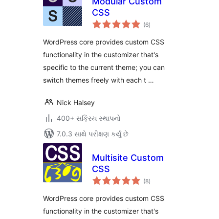
Modular Custom
CSS
કુલ
(6
)
રેટિંગ્સ
WordPress core provides custom CSS
functionality in the customizer that's
specific to the current theme; you can
switch themes freely with each t …
Nick Halsey
400+ સક્રિય સ્થાપનો
7.0.3 સાથે પરીક્ષણ કર્યું છે
Multisite Custom
CSS
કુલ
(8
)
રેટિંગ્સ
WordPress core provides custom CSS
functionality in the customizer that's