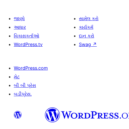
જાણો
સામેલ કરો
આધાર
કાર્યકર્મ
વિકાસકર્તાઓ
દાન કરો
WordPress.tv
Swag
↗
WordPress.com
મેટ
બી બી પ્રેસ
બડીપ્રેસ.