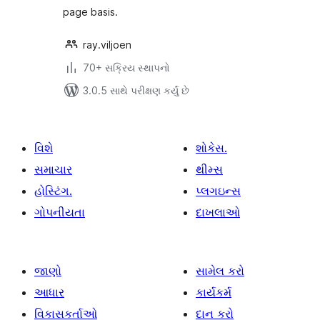
page basis.
ray.viljoen
70+ સક્રિય સ્થાપનો
3.0.5 સાથે પરીક્ષણ કર્યું છે
વિશે
શોકેસ.
સમાચાર
થીમ્સ
હોસ્ટિંગ.
પ્લગઇન્સ
ગોપનીયતા
દાખલાઓ
જાણો
સામેલ કરો
આધાર
કાર્યકર્મ
વિકાસકર્તાઓ
દાન કરો