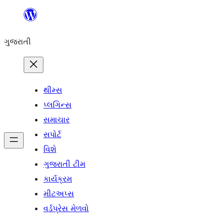
કંટેન્ટ(લખાણ)
પર
ગુજરાતી
જાઓ
થીમ્સ
પ્લગિન્સ
સમાચાર
સપોર્ટ
વિશે
ગુજરાતી ટીમ
કાર્યક્રમ
મીટઅપ્સ
વર્ડપ્રેસ મેળવો