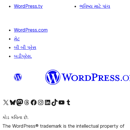
WordPress.tv
ભવિષ્ય માટે પાંચ
WordPress.com
મેટ
બી બી પ્રેસ
બડીપ્રેસ.
અમારા X (અગાઉ ટ્વિટર) એકાઉન્ટની મુલાકાત લો
અમારા Bluesky એકાઉન્ટની મુલાકાત લો
અમારા માસ્ટોડોન એકાઉન્ટની મુલાકાત લો
અમારા Threads એકાઉન્ટની મુલાકાત લો
અમારા ફેસબુક પેજની મુલાકાત લો
અમારા ઇન્સ્ટાગ્રામ એકાઉન્ટની મુલાકાત લો
અમારા LinkedIn એકાઉન્ટની મુલાકાત લો
અમારા TikTok એકાઉન્ટની મુલાકાત લો
અમારી YouTube ચેનલની મુલાકાત લો
અમારા Tumblr એકાઉન્ટની મુલાકાત લો
કોડ કવિતા છે.
The WordPress® trademark is the intellectual property of