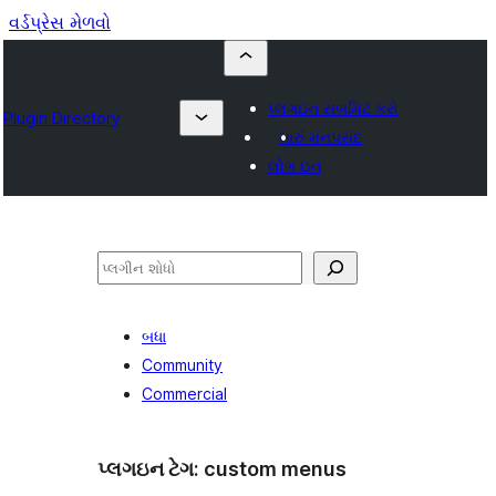
વર્ડપ્રેસ મેળવો
પ્લગઇન સબમિટ કરો
Plugin Directory
મારું મનપસંદ
લોગ ઇન
શોધો
બધા
Community
Commercial
પ્લગઇન ટેગ:
custom menus