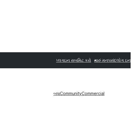
પ્લગઇન સબમિટ કરો
મારું મનપસંદ
લોગ ઇન
બધા
Community
Commercial