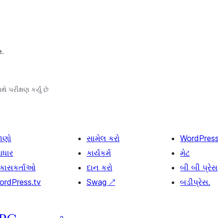
e.
થે પરીક્ષણ કર્યું છે
ાણો
સામેલ કરો
WordPres
ધાર
કાર્યકર્મ
મેટ
િકાસકર્તાઓ
દાન કરો
બી બી પ્રેસ
ordPress.tv
Swag
↗
બડીપ્રેસ.