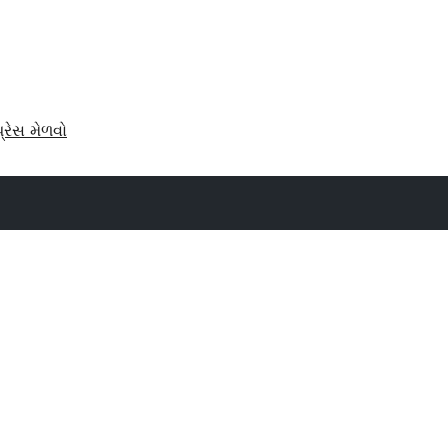
પ્રેસ મેળવો