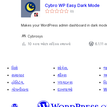
Cybro WP Easy Dark Mode
કુલ
(0
)
રેટિંગ્સ
Makes your WordPress admin dashboard in dark mod
Cybrosys
10 કરતા ઓછા સક્રિય સ્થાપનો
6.1.11 સા
વિશે
શોકેસ.
જ
સમાચાર
થીમ્સ
આ
હોસ્ટિંગ.
પ્લગઇન્સ
વ
ગોપનીયતા
દાખલાઓ
W