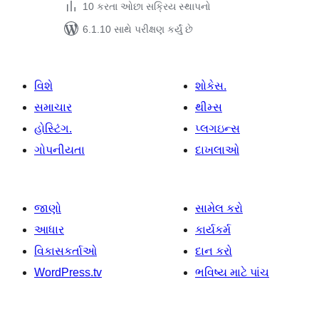
10 કરતા ઓછા સક્રિય સ્થાપનો
6.1.10 સાથે પરીક્ષણ કર્યું છે
વિશે
શોકેસ.
સમાચાર
થીમ્સ
હોસ્ટિંગ.
પ્લગઇન્સ
ગોપનીયતા
દાખલાઓ
જાણો
સામેલ કરો
આધાર
કાર્યકર્મ
વિકાસકર્તાઓ
દાન કરો
WordPress.tv
ભવિષ્ય માટે પાંચ