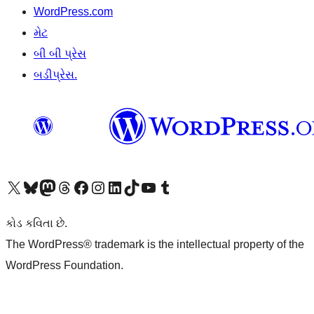
WordPress.com
મેટ
બી બી પ્રેસ
બડીપ્રેસ.
અમારા X (અગાઉ ટ્વિટર) એકાઉન્ટની મુલાકાત લો
અમારા Bluesky એકાઉન્ટની મુલાકાત લો
અમારા માસ્ટોડોન એકાઉન્ટની મુલાકાત લો
અમારા Threads એકાઉન્ટની મુલાકાત લો
અમારા ફેસબુક પેજની મુલાકાત લો
અમારા ઇન્સ્ટાગ્રામ એકાઉન્ટની મુલાકાત લો
અમારા LinkedIn એકાઉન્ટની મુલાકાત લો
અમારા TikTok એકાઉન્ટની મુલાકાત લો
અમારી YouTube ચેનલની મુલાકાત લો
અમારા Tumblr એકાઉન્ટની મુલાકાત લો
કોડ કવિતા છે.
The WordPress® trademark is the intellectual property of the
WordPress Foundation.