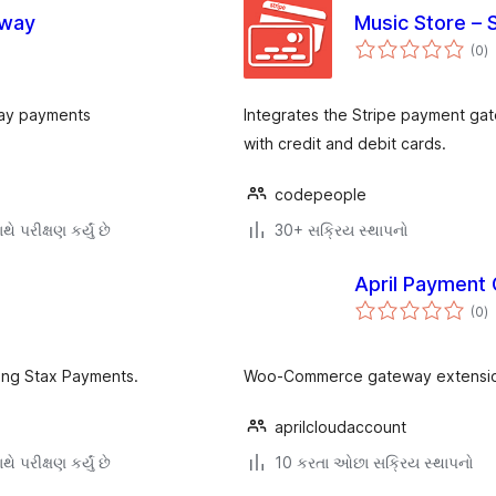
way
Music Store – 
કુ
(0
)
રેટ
ay payments
Integrates the Stripe payment ga
with credit and debit cards.
codepeople
ે પરીક્ષણ કર્યું છે
30+ સક્રિય સ્થાપનો
April Paymen
કુ
(0
)
રેટ
ing Stax Payments.
Woo-Commerce gateway extension
aprilcloudaccount
ે પરીક્ષણ કર્યું છે
10 કરતા ઓછા સક્રિય સ્થાપનો