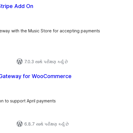
Stripe Add On
લ
િંગ્સ
teway with the Music Store for accepting payments
7.0.3 સાથે પરીક્ષણ કર્યું છે
t Gateway for WooCommerce
લ
િંગ્સ
 to support April payments
6.8.7 સાથે પરીક્ષણ કર્યું છે