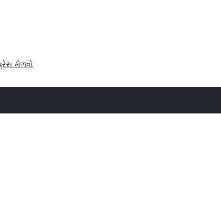
પ્રેસ મેળવો