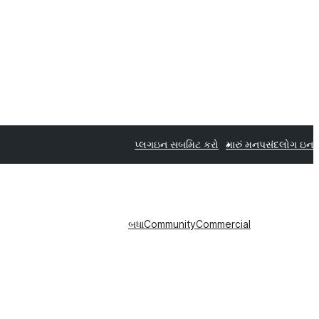
પ્લગઇન સબમિટ કરો
મારું મનપસંદ
લોગ ઇન
બધા
Community
Commercial