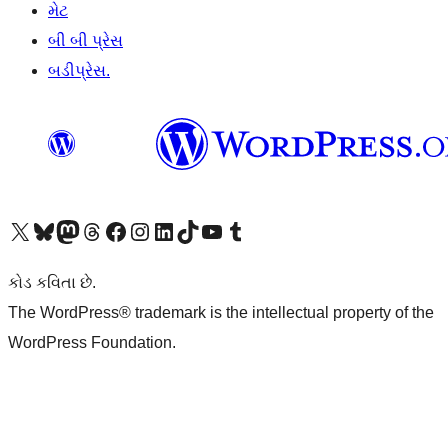
મેટ
બી બી પ્રેસ
બડીપ્રેસ.
અમારા X (અગાઉ ટ્વિટર) એકાઉન્ટની મુલાકાત લો
અમારા Bluesky એકાઉન્ટની મુલાકાત લો
અમારા માસ્ટોડોન એકાઉન્ટની મુલાકાત લો
અમારા Threads એકાઉન્ટની મુલાકાત લો
અમારા ફેસબુક પેજની મુલાકાત લો
અમારા ઇન્સ્ટાગ્રામ એકાઉન્ટની મુલાકાત લો
અમારા LinkedIn એકાઉન્ટની મુલાકાત લો
અમારા TikTok એકાઉન્ટની મુલાકાત લો
અમારી YouTube ચેનલની મુલાકાત લો
અમારા Tumblr એકાઉન્ટની મુલાકાત લો
કોડ કવિતા છે.
The WordPress® trademark is the intellectual property of the
WordPress Foundation.