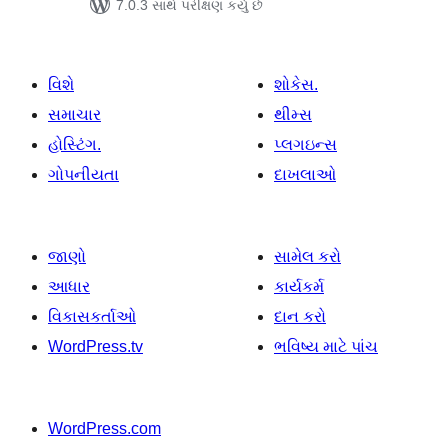
7.0.3 સાથે પરીક્ષણ કર્યું છે
વિશે
શોકેસ.
સમાચાર
થીમ્સ
હોસ્ટિંગ.
પ્લગઇન્સ
ગોપનીયતા
દાખલાઓ
જાણો
સામેલ કરો
આધાર
કાર્યકર્મ
વિકાસકર્તાઓ
દાન કરો
WordPress.tv
ભવિષ્ય માટે પાંચ
WordPress.com