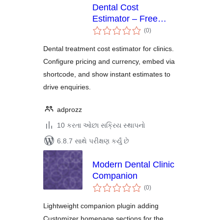
Dental Cost
Estimator – Free
કુલ
Dental Pricing
(0
)
રેટિંગ્સ
Calculator
Dental treatment cost estimator for clinics.
Configure pricing and currency, embed via
shortcode, and show instant estimates to
drive enquiries.
adprozz
10 કરતા ઓછા સક્રિય સ્થાપનો
6.8.7 સાથે પરીક્ષણ કર્યું છે
Modern Dental Clinic
Companion
કુલ
(0
)
રેટિંગ્સ
Lightweight companion plugin adding
Customizer homepage sections for the