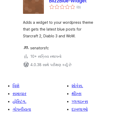
BlizzBlue-Widget
કુલ
(0
)
રેટિંગ્સ
Adds a widget to your wordpress theme
that gets the latest blue posts for
Starcraft 2, Diablo 3 and WoW.
senatorsfc
10+ સક્રિય સ્થાપનો
4.0.38 સાથે પરીક્ષણ કર્યું છે
વિશે
શોકેસ.
સમાચાર
થીમ્સ
હોસ્ટિંગ.
પ્લગઇન્સ
ગોપનીયતા
દાખલાઓ