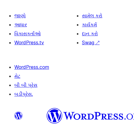
જાણો
સામેલ કરો
આધાર
કાર્યકર્મ
વિકાસકર્તાઓ
દાન કરો
WordPress.tv
Swag
↗
WordPress.com
મેટ
બી બી પ્રેસ
બડીપ્રેસ.