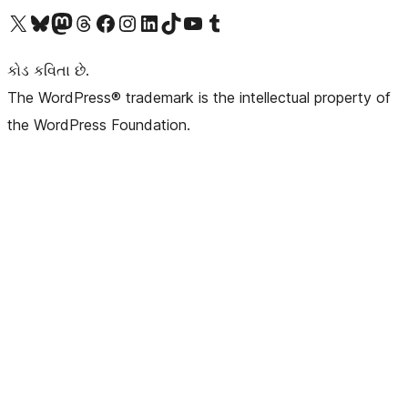
અમારા X (અગાઉ ટ્વિટર) એકાઉન્ટની મુલાકાત લો
અમારા Bluesky એકાઉન્ટની મુલાકાત લો
અમારા માસ્ટોડોન એકાઉન્ટની મુલાકાત લો
અમારા Threads એકાઉન્ટની મુલાકાત લો
અમારા ફેસબુક પેજની મુલાકાત લો
અમારા ઇન્સ્ટાગ્રામ એકાઉન્ટની મુલાકાત લો
અમારા LinkedIn એકાઉન્ટની મુલાકાત લો
અમારા TikTok એકાઉન્ટની મુલાકાત લો
અમારી YouTube ચેનલની મુલાકાત લો
અમારા Tumblr એકાઉન્ટની મુલાકાત લો
કોડ કવિતા છે.
The WordPress® trademark is the intellectual property of
the WordPress Foundation.