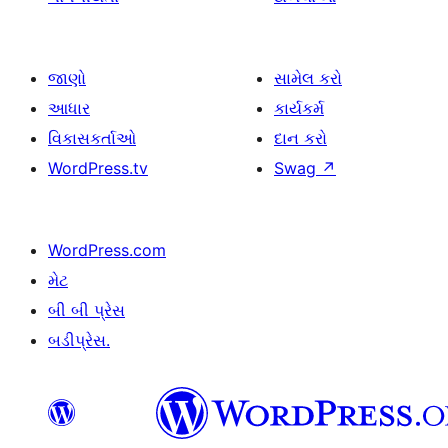
જાણો
સામેલ કરો
આધાર
કાર્યકર્મ
વિકાસકર્તાઓ
દાન કરો
WordPress.tv
Swag
↗
WordPress.com
મેટ
બી બી પ્રેસ
બડીપ્રેસ.