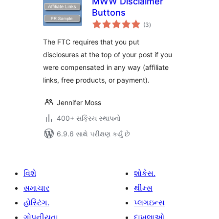
MWW Disclaimer
Buttons
કુલ
(3
)
રેટિંગ્સ
The FTC requires that you put
disclosures at the top of your post if you
were compensated in any way (affiliate
links, free products, or payment).
Jennifer Moss
400+ સક્રિય સ્થાપનો
6.9.6 સાથે પરીક્ષણ કર્યું છે
વિશે
શોકેસ.
સમાચાર
થીમ્સ
હોસ્ટિંગ.
પ્લગઇન્સ
ગોપનીયતા
દાખલાઓ