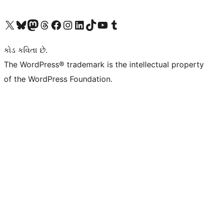
અમારા X (અગાઉ ટ્વિટર) એકાઉન્ટની મુલાકાત લો
અમારા Bluesky એકાઉન્ટની મુલાકાત લો
અમારા માસ્ટોડોન એકાઉન્ટની મુલાકાત લો
અમારા Threads એકાઉન્ટની મુલાકાત લો
અમારા ફેસબુક પેજની મુલાકાત લો
અમારા ઇન્સ્ટાગ્રામ એકાઉન્ટની મુલાકાત લો
અમારા LinkedIn એકાઉન્ટની મુલાકાત લો
અમારા TikTok એકાઉન્ટની મુલાકાત લો
અમારી YouTube ચેનલની મુલાકાત લો
અમારા Tumblr એકાઉન્ટની મુલાકાત લો
કોડ કવિતા છે.
The WordPress® trademark is the intellectual property
of the WordPress Foundation.