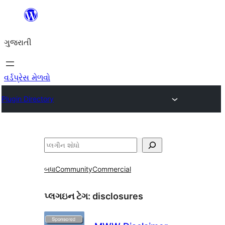
કંટેન્ટ(લખાણ)
પર
ગુજરાતી
જાઓ
વર્ડપ્રેસ મેળવો
Plugin Directory
શોધો
બધા
Community
Commercial
પ્લગઇન ટેગ:
disclosures