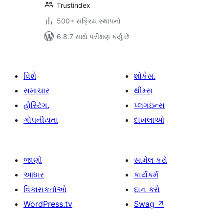
Trustindex
500+ સક્રિય સ્થાપનો
6.8.7 સાથે પરીક્ષણ કર્યું છે
વિશે
શોકેસ.
સમાચાર
થીમ્સ
હોસ્ટિંગ.
પ્લગઇન્સ
ગોપનીયતા
દાખલાઓ
જાણો
સામેલ કરો
આધાર
કાર્યકર્મ
વિકાસકર્તાઓ
દાન કરો
WordPress.tv
Swag
↗