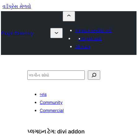
વર્ડપ્રેસ મેળવો
પ્લગઇન સબમિટ કરો
Plugin Directory
મારું મનપસંદ
લોગ ઇન
શોધો
બધા
Community
Commercial
પ્લગઇન ટેગ:
divi addon