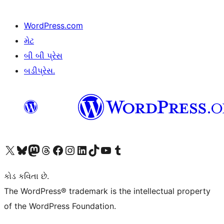
WordPress.com
મેટ
બી બી પ્રેસ
બડીપ્રેસ.
અમારા X (અગાઉ ટ્વિટર) એકાઉન્ટની મુલાકાત લો
અમારા Bluesky એકાઉન્ટની મુલાકાત લો
અમારા માસ્ટોડોન એકાઉન્ટની મુલાકાત લો
અમારા Threads એકાઉન્ટની મુલાકાત લો
અમારા ફેસબુક પેજની મુલાકાત લો
અમારા ઇન્સ્ટાગ્રામ એકાઉન્ટની મુલાકાત લો
અમારા LinkedIn એકાઉન્ટની મુલાકાત લો
અમારા TikTok એકાઉન્ટની મુલાકાત લો
અમારી YouTube ચેનલની મુલાકાત લો
અમારા Tumblr એકાઉન્ટની મુલાકાત લો
કોડ કવિતા છે.
The WordPress® trademark is the intellectual property
of the WordPress Foundation.