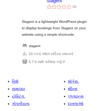
Stagent
કુલ
(0
)
રેટિંગ્સ
Stagent is a lightweight WordPress plugin
to display bookings from Stagent on your
website using a simple shortcode.
stagent
10 કરતા ઓછા સક્રિય સ્થાપનો
6.7.6 સાથે પરીક્ષણ કર્યું છે
વિશે
શોકેસ.
સમાચાર
થીમ્સ
હોસ્ટિંગ.
પ્લગઇન્સ
ગોપનીયતા
દાખલાઓ