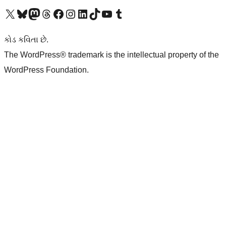
અમારા X (અગાઉ ટ્વિટર) એકાઉન્ટની મુલાકાત લો
અમારા Bluesky એકાઉન્ટની મુલાકાત લો
અમારા માસ્ટોડોન એકાઉન્ટની મુલાકાત લો
અમારા Threads એકાઉન્ટની મુલાકાત લો
અમારા ફેસબુક પેજની મુલાકાત લો
અમારા ઇન્સ્ટાગ્રામ એકાઉન્ટની મુલાકાત લો
અમારા LinkedIn એકાઉન્ટની મુલાકાત લો
અમારા TikTok એકાઉન્ટની મુલાકાત લો
અમારી YouTube ચેનલની મુલાકાત લો
અમારા Tumblr એકાઉન્ટની મુલાકાત લો
કોડ કવિતા છે.
The WordPress® trademark is the intellectual property of the
WordPress Foundation.