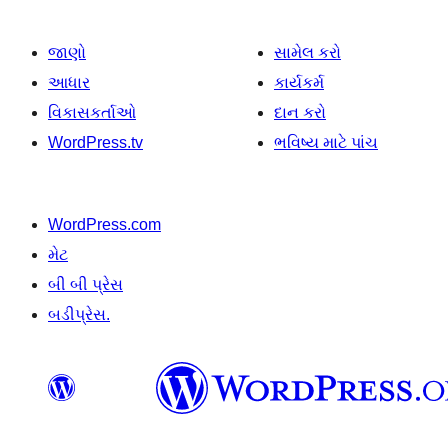
જાણો
સામેલ કરો
આધાર
કાર્યકર્મ
વિકાસકર્તાઓ
દાન કરો
WordPress.tv
ભવિષ્ય માટે પાંચ
WordPress.com
મેટ
બી બી પ્રેસ
બડીપ્રેસ.