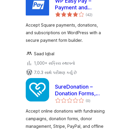
WP Easy Pay –
Payment and
કુલ
Donation Form
(42
)
રેટિંગ્સ
Builder for Square
Accept Square payments, donations,
and subscriptions on WordPress with a
secure payment form builder.
Saad Iqbal
1,000+ સક્રિય સ્થાપનો
7.0.3 સાથે પરીક્ષણ કર્યું છે
SureDonation –
Donation Forms,
કુલ
Fundraising
(0
)
રેટિંગ્સ
Campaigns & Donor
Accept online donations with fundraising
Management
campaigns, donation forms, donor
management, Stripe, PayPal, and offline