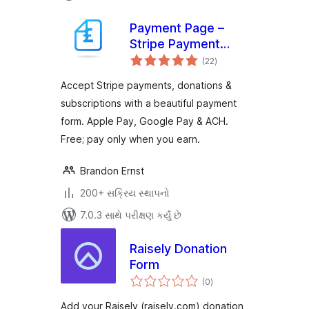
Payment Page –
Stripe Payment
કુલ
Forms for
(22
)
રેટિંગ્સ
Donations,
Accept Stripe payments, donations &
Subscriptions &
subscriptions with a beautiful payment
Recurring Payments
form. Apple Pay, Google Pay & ACH.
Free; pay only when you earn.
Brandon Ernst
200+ સક્રિય સ્થાપનો
7.0.3 સાથે પરીક્ષણ કર્યું છે
Raisely Donation
Form
કુલ
(0
)
રેટિંગ્સ
Add your Raisely (raisely.com) donation