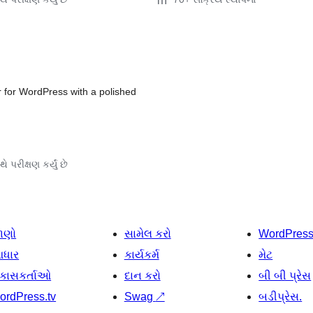
 for WordPress with a polished
ે પરીક્ષણ કર્યું છે
ાણો
સામેલ કરો
WordPres
ધાર
કાર્યકર્મ
મેટ
િકાસકર્તાઓ
દાન કરો
બી બી પ્રેસ
ordPress.tv
Swag
↗
બડીપ્રેસ.