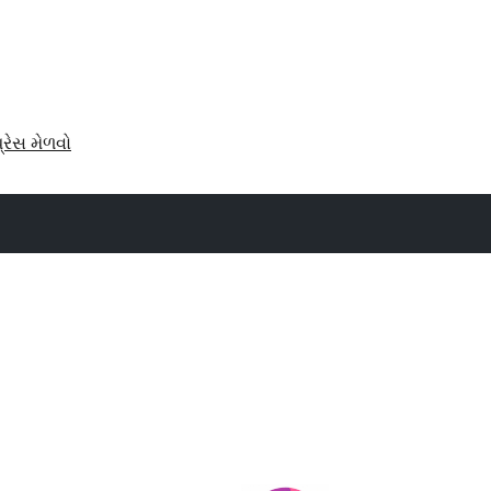
પ્રેસ મેળવો