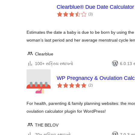
Clearblue® Due Date Calculator
કુલ
(3
)
રેટિંગ્સ
Estimates the date a baby is due to be born by using the d
woman’s last period and her average menstrual cycle len
Clearblue
100+ સક્રિય સ્થાપનો
6.0.13 સા
WP Pregnancy & Ovulation Calc
કુલ
(2
)
રેટિંગ્સ
For health, parenting & family planning websites: the m
ovulation calculator plugin for WordPress!
THE BELOV
70+ સક્રિય સ્થાપનો
7.0.3 સાથ