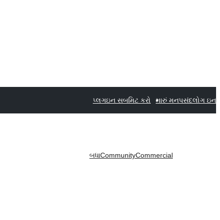
પ્લગઇન સબમિટ કરો
મારું મનપસંદ
લોગ ઇન
બધા
Community
Commercial