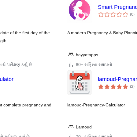
Smart Pregnancy
કુ
(0
)
રેટ
ate of the first day of the
A modern Pregnancy & Baby Planning 
gth.
hayyatapps
થે પરીક્ષણ કર્યું છે
80+ સક્રિય સ્થાપનો
ulator
lamoud-Pregnan
કુ
(2
)
રેટ
ost complete pregnancy and
lamoud-Pregnancy-Calculator
Lamoud
ે પરીક્ષણ કર્યું છે
70+ સક્રિય સ્થાપનો