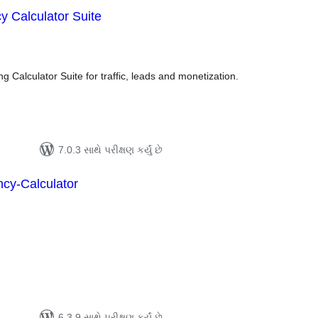
 Calculator Suite
લ
િંગ્સ
Calculator Suite for traffic, leads and monetization.
7.0.3 સાથે પરીક્ષણ કર્યું છે
cy-Calculator
લ
િંગ્સ
6.3.9 સાથે પરીક્ષણ કર્યું છે