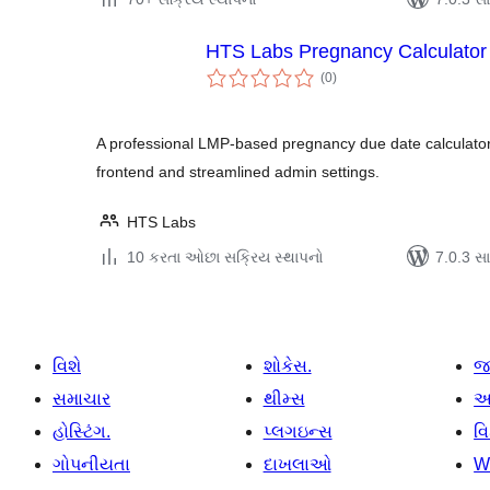
HTS Labs Pregnancy Calculator
કુલ
(0
)
રેટિંગ્સ
A professional LMP-based pregnancy due date calculator
frontend and streamlined admin settings.
HTS Labs
10 કરતા ઓછા સક્રિય સ્થાપનો
7.0.3 સાથ
વિશે
શોકેસ.
જ
સમાચાર
થીમ્સ
આ
હોસ્ટિંગ.
પ્લગઇન્સ
વ
ગોપનીયતા
દાખલાઓ
W