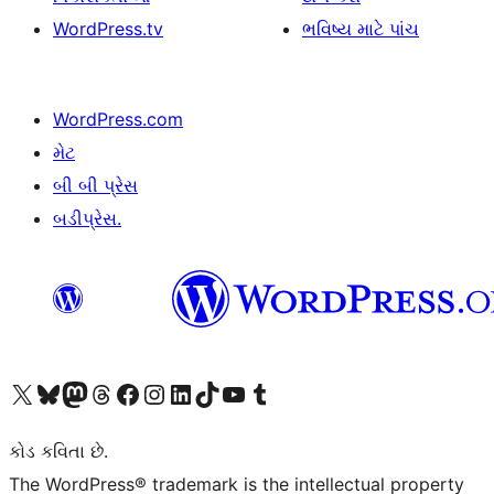
WordPress.tv
ભવિષ્ય માટે પાંચ
WordPress.com
મેટ
બી બી પ્રેસ
બડીપ્રેસ.
અમારા X (અગાઉ ટ્વિટર) એકાઉન્ટની મુલાકાત લો
અમારા Bluesky એકાઉન્ટની મુલાકાત લો
અમારા માસ્ટોડોન એકાઉન્ટની મુલાકાત લો
અમારા Threads એકાઉન્ટની મુલાકાત લો
અમારા ફેસબુક પેજની મુલાકાત લો
અમારા ઇન્સ્ટાગ્રામ એકાઉન્ટની મુલાકાત લો
અમારા LinkedIn એકાઉન્ટની મુલાકાત લો
અમારા TikTok એકાઉન્ટની મુલાકાત લો
અમારી YouTube ચેનલની મુલાકાત લો
અમારા Tumblr એકાઉન્ટની મુલાકાત લો
કોડ કવિતા છે.
The WordPress® trademark is the intellectual property