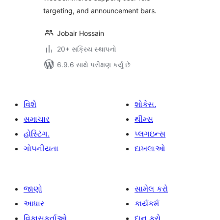
targeting, and announcement bars.
Jobair Hossain
20+ સક્રિય સ્થાપનો
6.9.6 સાથે પરીક્ષણ કર્યું છે
વિશે
શોકેસ.
સમાચાર
થીમ્સ
હોસ્ટિંગ.
પ્લગઇન્સ
ગોપનીયતા
દાખલાઓ
જાણો
સામેલ કરો
આધાર
કાર્યકર્મ
વિકાસકર્તાઓ
દાન કરો