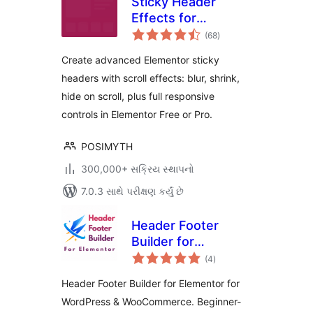
Sticky Header
Effects for
કુલ
Elementor
(68
)
રેટિંગ્સ
Create advanced Elementor sticky
headers with scroll effects: blur, shrink,
hide on scroll, plus full responsive
controls in Elementor Free or Pro.
POSIMYTH
300,000+ સક્રિય સ્થાપનો
7.0.3 સાથે પરીક્ષણ કર્યું છે
Header Footer
Builder for
કુલ
Elementor
(4
)
રેટિંગ્સ
Header Footer Builder for Elementor for
WordPress & WooCommerce. Beginner-