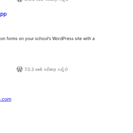
App
લ
િંગ્સ
n forms on your school's WordPress site with a
7.0.3 સાથે પરીક્ષણ કર્યું છે
s.com