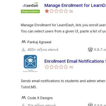
Manage Enrollment for Learn
કુલ
(2
)
રેટિંગ્સ
Manage Enrollment for LearnDash, lets you enroll user
You can select users from a given UI, paste a list of u
Pankaj Agrawal
400+ સક્રિય સ્થાપનો
6.8.7 સાથ
Enrollment Email Notifications
કુલ
(0
)
રેટિંગ્સ
Sends email notifications to students and admin when
TutorLMS.
Code X Designs
10+ સક્રિય સ્થાપનો
6.9.6 સાથ