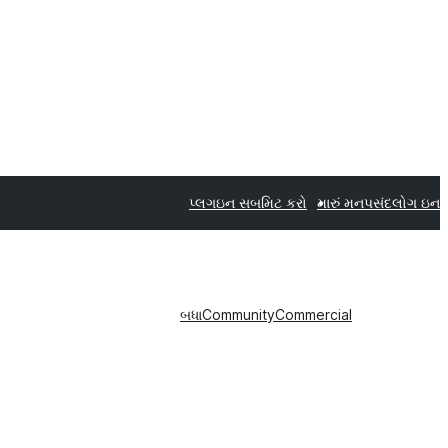
પ્લગઇન સબમિટ કરો
મારું મનપસંદ
લોગ ઇન
બધા
Community
Commercial