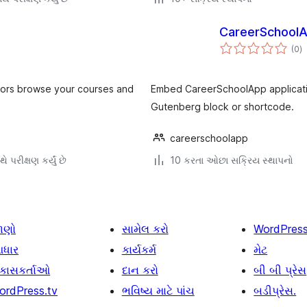
CareerSchool
કુ
(0
)
રેટ
tors browse your courses and
Embed CareerSchoolApp applicatio
Gutenberg block or shortcode.
careerschoolapp
ે પરીક્ષણ કર્યું છે
10 કરતા ઓછા સક્રિય સ્થાપનો
ાણો
સામેલ કરો
WordPres
ધાર
કાર્યકર્મ
મેટ
િકાસકર્તાઓ
દાન કરો
બી બી પ્રેસ
ordPress.tv
ભવિષ્ય માટે પાંચ
બડીપ્રેસ.