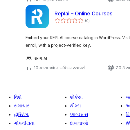
Replai – Online Courses
કુલ
(0
)
રેટિંગ્સ
Embed your REPLAI course catalog in WordPress. Visi
enroll, with a project-verified key.
REPLAI
10 કરતા ઓછા સક્રિય સ્થાપનો
7.0.3 સાથ
વિશે
શોકેસ.
જ
સમાચાર
થીમ્સ
આ
હોસ્ટિંગ.
પ્લગઇન્સ
વ
ગોપનીયતા
દાખલાઓ
W