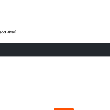
પ્રેસ મેળવો