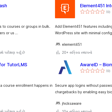
Dash
Element451 Int
કુ
(0
)
રેટ
s to courses or groups in bulk.
Add Element451 features including
sers or us …
WordPress site with minimal config
element451
ે પરીક્ષણ કર્યું છે
20+ સક્રિય સ્થાપનો
 for TutorLMS
AwareID – Biom
કુ
(0
)
રેટ
 a course enrollment happens in
Secure app logins without passwor
chargebacks by enabling easy biom
jhicksaware
ે પરીક્ષણ કર્યું છે
10+ સક્રિય સ્થાપનો