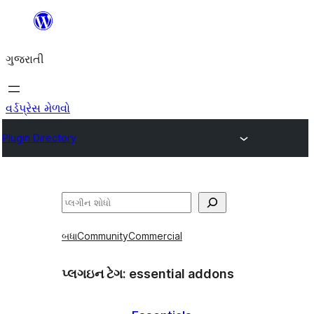
કંટેન્ટ(લખાણ)
પર
ગુજરાતી
જાઓ
વર્ડપ્રેસ મેળવો
Plugin Directory
શોધો
બધા
Community
Commercial
પ્લગઇન ટેગ:
essential addons