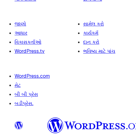
જાણો
સામેલ કરો
આધાર
કાર્યકર્મ
વિકાસકર્તાઓ
દાન કરો
WordPress.tv
ભવિષ્ય માટે પાંચ
WordPress.com
મેટ
બી બી પ્રેસ
બડીપ્રેસ.