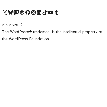
અમારા X (અગાઉ ટ્વિટર) એકાઉન્ટની મુલાકાત લો
અમારા Bluesky એકાઉન્ટની મુલાકાત લો
અમારા માસ્ટોડોન એકાઉન્ટની મુલાકાત લો
અમારા Threads એકાઉન્ટની મુલાકાત લો
અમારા ફેસબુક પેજની મુલાકાત લો
અમારા ઇન્સ્ટાગ્રામ એકાઉન્ટની મુલાકાત લો
અમારા LinkedIn એકાઉન્ટની મુલાકાત લો
અમારા TikTok એકાઉન્ટની મુલાકાત લો
અમારી YouTube ચેનલની મુલાકાત લો
અમારા Tumblr એકાઉન્ટની મુલાકાત લો
કોડ કવિતા છે.
The WordPress® trademark is the intellectual property of
the WordPress Foundation.