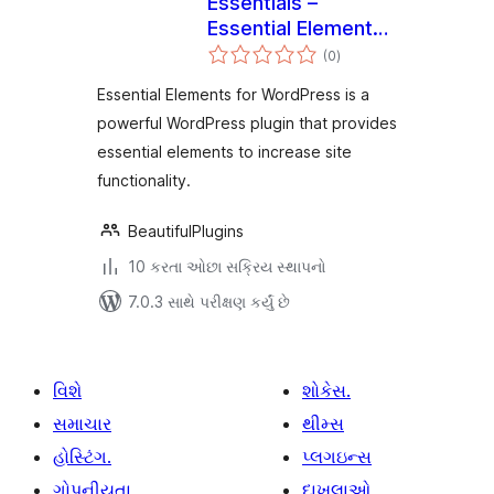
Essentials –
Essential Elements
કુલ
for WordPress
(0
)
રેટિંગ્સ
Essential Elements for WordPress is a
powerful WordPress plugin that provides
essential elements to increase site
functionality.
BeautifulPlugins
10 કરતા ઓછા સક્રિય સ્થાપનો
7.0.3 સાથે પરીક્ષણ કર્યું છે
વિશે
શોકેસ.
સમાચાર
થીમ્સ
હોસ્ટિંગ.
પ્લગઇન્સ
ગોપનીયતા
દાખલાઓ