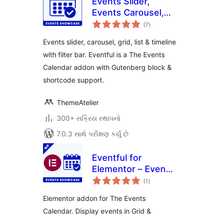
Events Slider,
Events Carousel,
કુલ
Events Grid, Events
(7
)
રેટિંગ્સ
Timeline and
Events slider, carousel, grid, list & timeline
Events Filter Bar
with filter bar. Eventful is a The Events
for The Events
Calendar addon with Gutenberg block &
Calendar – Eventful
shortcode support.
ThemeAtelier
300+ સક્રિય સ્થાપનો
7.0.3 સાથે પરીક્ષણ કર્યું છે
Eventful for
Elementor – Events
કુલ
Showcase for The
(1
)
રેટિંગ્સ
Events Calendar
Elementor addon for The Events
Calendar. Display events in Grid &