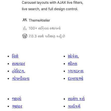
Carousel layouts with AJAX live filters,
live search, and full design control.
ThemeAtelier
100+ સક્રિય સ્થાપનો
7.0.3 સાથે પરીક્ષણ કર્યું છે
વિશે
શોકેસ.
સમાચાર
થીમ્સ
હોસ્ટિંગ.
પ્લગઇન્સ
ગોપનીયતા
દાખલાઓ
જાણો
સામેલ કરો
આધાર
કાર્યકર્મ