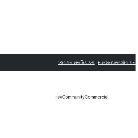
પ્લગઇન સબમિટ કરો
મારું મનપસંદ
લોગ ઇન
બધા
Community
Commercial