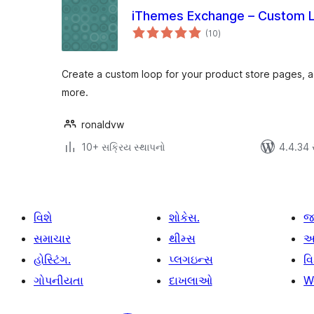
iThemes Exchange – Custom 
કુલ
(10
)
રેટિંગ્સ
Create a custom loop for your product store pages, ad
more.
ronaldvw
10+ સક્રિય સ્થાપનો
4.4.34 સા
વિશે
શોકેસ.
જ
સમાચાર
થીમ્સ
આ
હોસ્ટિંગ.
પ્લગઇન્સ
વ
ગોપનીયતા
દાખલાઓ
W