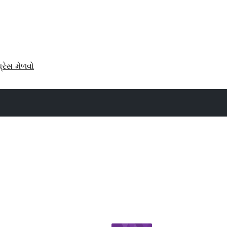
પ્રેસ મેળવો