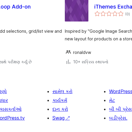
Loop Add-on
iThemes Excha
કુ
(0
)
રેટ
d selections, grid/list view and
Inspired by "Google Image Search (
new layout for products on a stor
ronaldvw
થે પરીક્ષણ કર્યું છે
10+ સક્રિય સ્થાપનો
ાણો
સામેલ કરો
WordPres
ધાર
કાર્યકર્મ
મેટ
િકાસકર્તાઓ
દાન કરો
બી બી પ્રેસ
ordPress.tv
Swag
↗
બડીપ્રેસ.