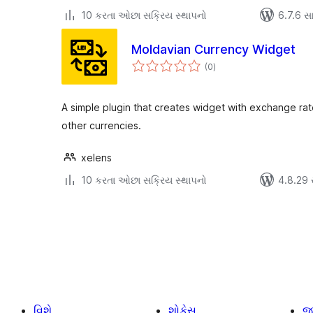
10 કરતા ઓછા સક્રિય સ્થાપનો
6.7.6 સાથ
Moldavian Currency Widget
કુલ
(0
)
રેટિંગ્સ
A simple plugin that creates widget with exchange rate
other currencies.
xelens
10 કરતા ઓછા સક્રિય સ્થાપનો
4.8.29 સા
પોસ્ટ
પૃષ્ઠ
ક્રમાંકન
વિશે
શોકેસ.
જ