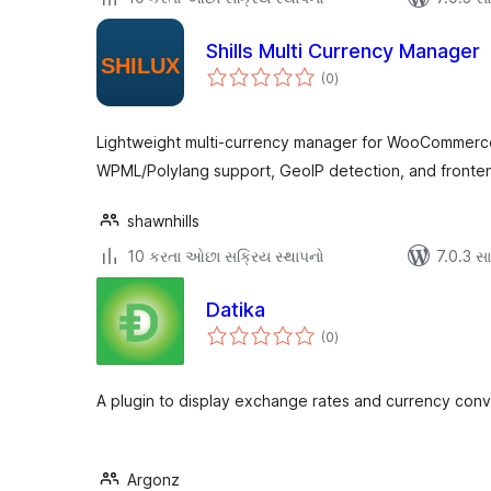
Shills Multi Currency Manager
કુલ
(0
)
રેટિંગ્સ
Lightweight multi-currency manager for WooCommerce 
WPML/Polylang support, GeoIP detection, and fronten
shawnhills
10 કરતા ઓછા સક્રિય સ્થાપનો
7.0.3 સાથ
Datika
કુલ
(0
)
રેટિંગ્સ
A plugin to display exchange rates and currency conve
Argonz