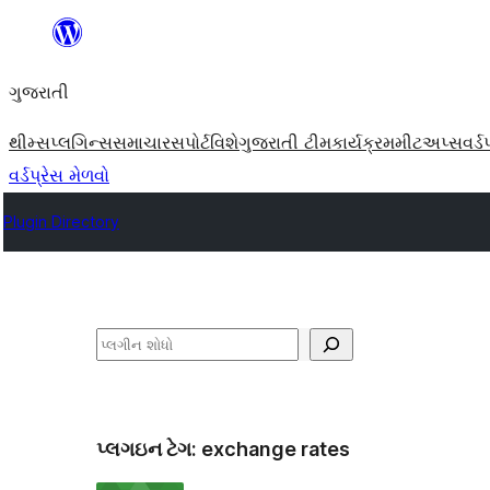
કંટેન્ટ(લખાણ)
પર
ગુજરાતી
જાઓ
થીમ્સ
પ્લગિન્સ
સમાચાર
સપોર્ટ
વિશે
ગુજરાતી ટીમ
કાર્યક્રમ
મીટઅપ્સ
વર્ડ
વર્ડપ્રેસ મેળવો
Plugin Directory
શોધો
પ્લગઇન ટેગ:
exchange rates