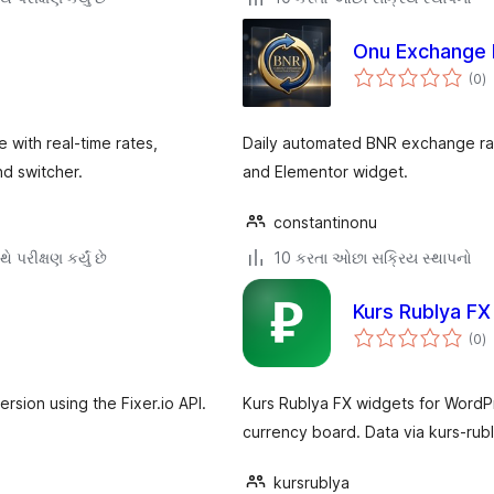
Onu Exchange 
કુ
(0
)
રેટ
with real-time rates,
Daily automated BNR exchange rat
d switcher.
and Elementor widget.
constantinonu
ે પરીક્ષણ કર્યું છે
10 કરતા ઓછા સક્રિય સ્થાપનો
Kurs Rublya FX
કુ
(0
)
રેટ
rsion using the Fixer.io API.
Kurs Rublya FX widgets for WordPre
currency board. Data via kurs-rubl
kursrublya