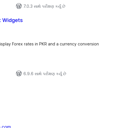
7.0.3 સાથે પરીક્ષણ કર્યું છે
x Widgets
લ
િંગ્સ
splay Forex rates in PKR and a currency conversion
6.9.6 સાથે પરીક્ષણ કર્યું છે
s.com