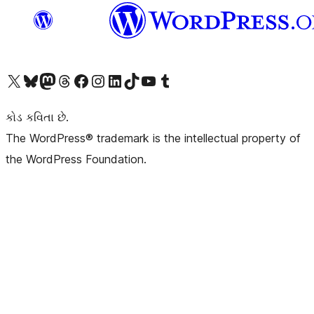
અમારા X (અગાઉ ટ્વિટર) એકાઉન્ટની મુલાકાત લો
અમારા Bluesky એકાઉન્ટની મુલાકાત લો
અમારા માસ્ટોડોન એકાઉન્ટની મુલાકાત લો
અમારા Threads એકાઉન્ટની મુલાકાત લો
અમારા ફેસબુક પેજની મુલાકાત લો
અમારા ઇન્સ્ટાગ્રામ એકાઉન્ટની મુલાકાત લો
અમારા LinkedIn એકાઉન્ટની મુલાકાત લો
અમારા TikTok એકાઉન્ટની મુલાકાત લો
અમારી YouTube ચેનલની મુલાકાત લો
અમારા Tumblr એકાઉન્ટની મુલાકાત લો
કોડ કવિતા છે.
The WordPress® trademark is the intellectual property of
the WordPress Foundation.