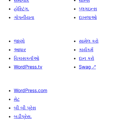
સમાચાર
થીમ્સ
હોસ્ટિંગ.
પ્લગઇન્સ
ગોપનીયતા
દાખલાઓ
જાણો
સામેલ કરો
આધાર
કાર્યકર્મ
વિકાસકર્તાઓ
દાન કરો
WordPress.tv
Swag
↗
WordPress.com
મેટ
બી બી પ્રેસ
બડીપ્રેસ.