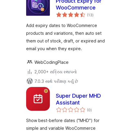
Product Expiry for
WooCommerce
કુલ
(13
)
રેટિંગ્સ
Add expiry dates to WooCommerce
products and variations, then auto set
them out of stock, draft, or expired and
email you when they expire.
WebCodingPlace
2,000+ સક્રિય સ્થાપનો
7.0.3 સાથે પરીક્ષણ કર્યું છે
Super Duper MHD
Assistant
કુલ
(0
)
રેટિંગ્સ
Show best-before dates ("MHD") for
simple and variable WooCommerce