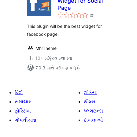
Widget for Social
Page
કુલ
(0
)
રેટિંગ્સ
This plugin will be the best widget for
facebook page.
MhrTheme
10+ સક્રિય સ્થાપનો
7.0.3 સાથે પરીક્ષણ કર્યું છે
વિશે
શોકેસ.
સમાચાર
થીમ્સ
હોસ્ટિંગ.
પ્લગઇન્સ
ગોપનીયતા
દાખલાઓ