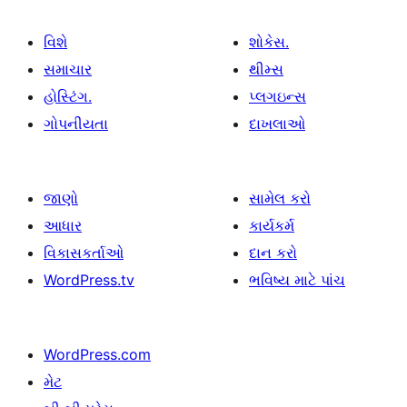
વિશે
શોકેસ.
સમાચાર
થીમ્સ
હોસ્ટિંગ.
પ્લગઇન્સ
ગોપનીયતા
દાખલાઓ
જાણો
સામેલ કરો
આધાર
કાર્યકર્મ
વિકાસકર્તાઓ
દાન કરો
WordPress.tv
ભવિષ્ય માટે પાંચ
WordPress.com
મેટ