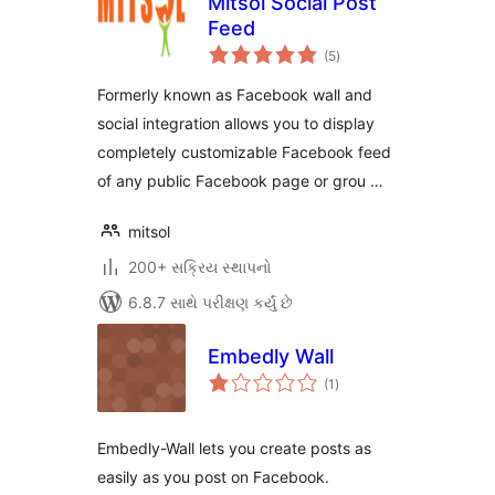
Mitsol Social Post
Feed
કુલ
(5
)
રેટિંગ્સ
Formerly known as Facebook wall and
social integration allows you to display
completely customizable Facebook feed
of any public Facebook page or grou …
mitsol
200+ સક્રિય સ્થાપનો
6.8.7 સાથે પરીક્ષણ કર્યું છે
Embedly Wall
કુલ
(1
)
રેટિંગ્સ
Embedly-Wall lets you create posts as
easily as you post on Facebook.