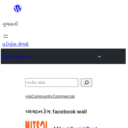
કંટેન્ટ(લખાણ)
પર
ગુજરાતી
જાઓ
વર્ડપ્રેસ મેળવો
Plugin Directory
શોધો
બધા
Community
Commercial
પ્લગઇન ટેગ:
facebook wall