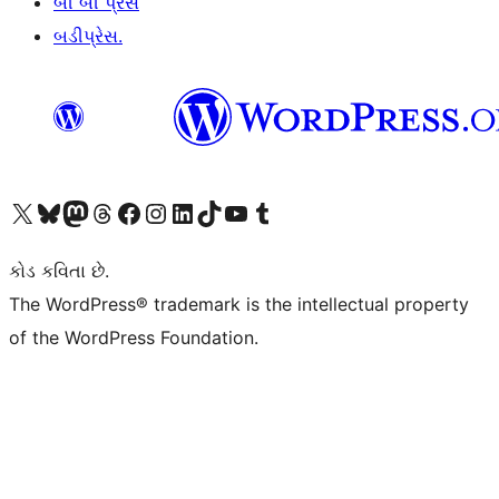
બી બી પ્રેસ
બડીપ્રેસ.
અમારા X (અગાઉ ટ્વિટર) એકાઉન્ટની મુલાકાત લો
અમારા Bluesky એકાઉન્ટની મુલાકાત લો
અમારા માસ્ટોડોન એકાઉન્ટની મુલાકાત લો
અમારા Threads એકાઉન્ટની મુલાકાત લો
અમારા ફેસબુક પેજની મુલાકાત લો
અમારા ઇન્સ્ટાગ્રામ એકાઉન્ટની મુલાકાત લો
અમારા LinkedIn એકાઉન્ટની મુલાકાત લો
અમારા TikTok એકાઉન્ટની મુલાકાત લો
અમારી YouTube ચેનલની મુલાકાત લો
અમારા Tumblr એકાઉન્ટની મુલાકાત લો
કોડ કવિતા છે.
The WordPress® trademark is the intellectual property
of the WordPress Foundation.