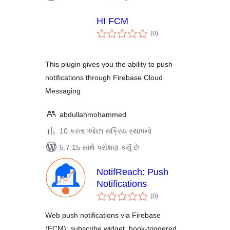
HI FCM
કુલ
(0
)
રેટિંગ્સ
This plugin gives you the ability to push
notifications through Firebase Cloud
Messaging
abdullahmohammed
10 કરતા ઓછા સક્રિય સ્થાપનો
5.7.15 સાથે પરીક્ષણ કર્યું છે
NotifReach: Push
Notifications
કુલ
(0
)
રેટિંગ્સ
Web push notifications via Firebase
(FCM): subscribe widget, hook-triggered