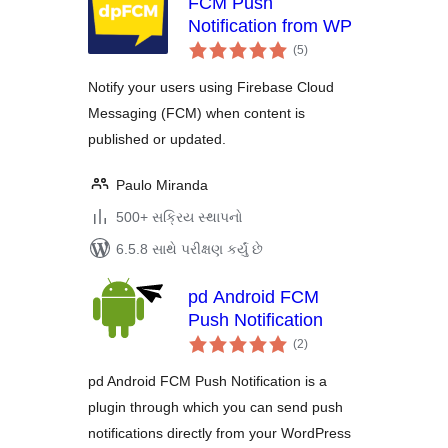
FCM Push
Notification from WP
કુલ
(5
)
રેટિંગ્સ
Notify your users using Firebase Cloud
Messaging (FCM) when content is
published or updated.
Paulo Miranda
500+ સક્રિય સ્થાપનો
6.5.8 સાથે પરીક્ષણ કર્યું છે
pd Android FCM
Push Notification
કુલ
(2
)
રેટિંગ્સ
pd Android FCM Push Notification is a
plugin through which you can send push
notifications directly from your WordPress