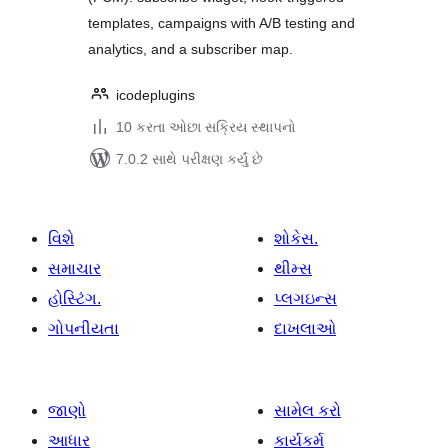
templates, campaigns with A/B testing and
analytics, and a subscriber map.
icodeplugins
10 કરતા ઓછા સક્રિય સ્થાપનો
7.0.2 સાથે પરીક્ષણ કર્યું છે
વિશે
શોકેસ.
સમાચાર
થીમ્સ
હોસ્ટિંગ.
પ્લગઇન્સ
ગોપનીયતા
દાખલાઓ
જાણો
સામેલ કરો
આધાર
કાર્યકર્મ