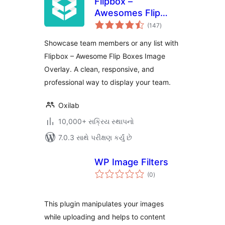
Flipbox –
Awesomes Flip
કુલ
Boxes Image
(147
)
રેટિંગ્સ
Overlay
Showcase team members or any list with
Flipbox – Awesome Flip Boxes Image
Overlay. A clean, responsive, and
professional way to display your team.
Oxilab
10,000+ સક્રિય સ્થાપનો
7.0.3 સાથે પરીક્ષણ કર્યું છે
WP Image Filters
કુલ
(0
)
રેટિંગ્સ
This plugin manipulates your images
while uploading and helps to content