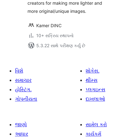
creators for making more lighter and
more original/unique images.
Kamer DINC
10+ સક્રિય સ્થાપનો
5.3.22 સાથે પરીક્ષણ કર્યું છે
વિશે
શોકેસ.
સમાચાર
થીમ્સ
હોસ્ટિંગ.
પ્લગઇન્સ
ગોપનીયતા
દાખલાઓ
જાણો
સામેલ કરો
આધાર
કાર્યકર્મ