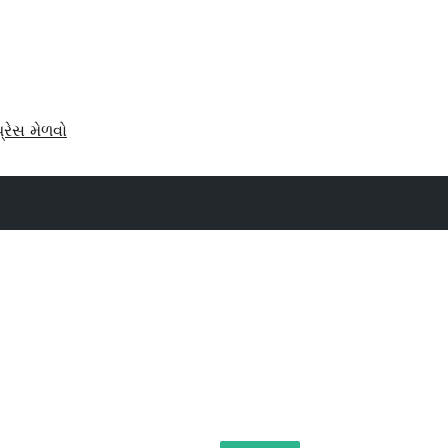
પ્રેસ મેળવો