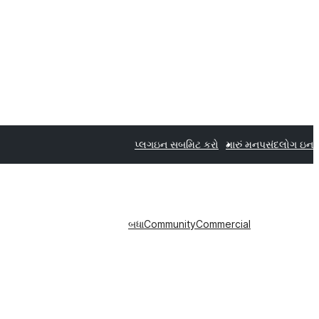
પ્લગઇન સબમિટ કરો
મારું મનપસંદ
લોગ ઇન
બધા
Community
Commercial