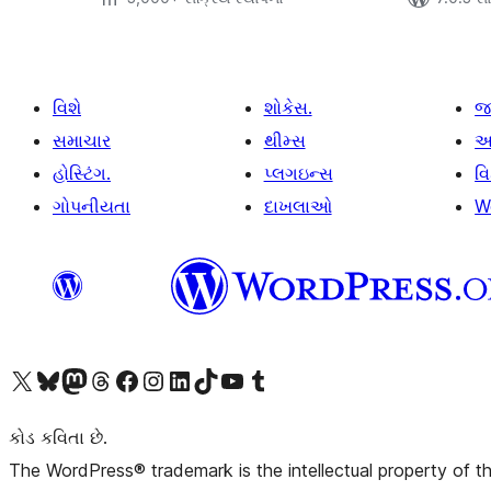
વિશે
શોકેસ.
જ
સમાચાર
થીમ્સ
આ
હોસ્ટિંગ.
પ્લગઇન્સ
વ
ગોપનીયતા
દાખલાઓ
W
અમારા X (અગાઉ ટ્વિટર) એકાઉન્ટની મુલાકાત લો
અમારા Bluesky એકાઉન્ટની મુલાકાત લો
અમારા માસ્ટોડોન એકાઉન્ટની મુલાકાત લો
અમારા Threads એકાઉન્ટની મુલાકાત લો
અમારા ફેસબુક પેજની મુલાકાત લો
અમારા ઇન્સ્ટાગ્રામ એકાઉન્ટની મુલાકાત લો
અમારા LinkedIn એકાઉન્ટની મુલાકાત લો
અમારા TikTok એકાઉન્ટની મુલાકાત લો
અમારી YouTube ચેનલની મુલાકાત લો
અમારા Tumblr એકાઉન્ટની મુલાકાત લો
કોડ કવિતા છે.
The WordPress® trademark is the intellectual property of 