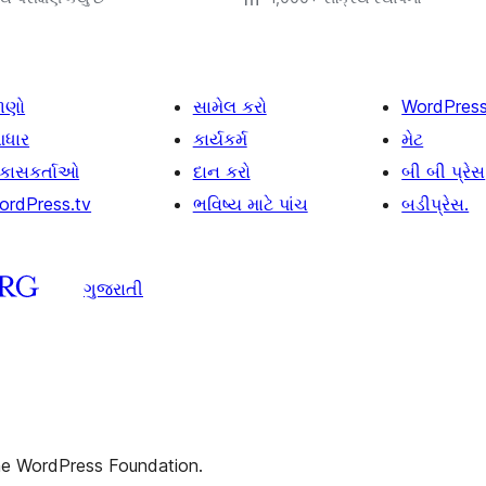
ાણો
સામેલ કરો
WordPres
ધાર
કાર્યકર્મ
મેટ
િકાસકર્તાઓ
દાન કરો
બી બી પ્રેસ
ordPress.tv
ભવિષ્ય માટે પાંચ
બડીપ્રેસ.
ગુજરાતી
the WordPress Foundation.