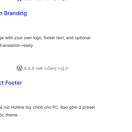
n Branding
લ
િંગ્સ
 with your own logo, footer text, and optional
translation-ready.
6.9.6 સાથે પરીક્ષણ કર્યું છે
t Footer
લ
િંગ્સ
và nút Hotline tùy chỉnh cho PC. Bao gồm 3 preset
ộc theme.