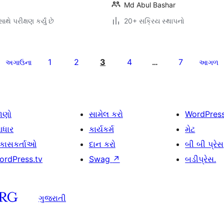
Md Abul Bashar
થે પરીક્ષણ કર્યું છે
20+ સક્રિય સ્થાપનો
1
2
3
4
7
અગાઉના
…
આગળ
ાણો
સામેલ કરો
WordPres
ધાર
કાર્યકર્મ
મેટ
િકાસકર્તાઓ
દાન કરો
બી બી પ્રેસ
ordPress.tv
Swag
↗
બડીપ્રેસ.
ગુજરાતી