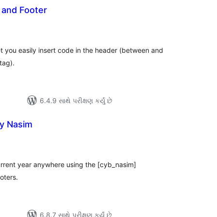
 and Footer
લ
િંગ્સ
t you easily insert code in the header (between and
tag).
6.4.9 સાથે પરીક્ષણ કર્યું છે
By Nasim
લ
િંગ્સ
urrent year anywhere using the [cyb_nasim]
oters.
6.8.7 સાથે પરીક્ષણ કર્યું છે