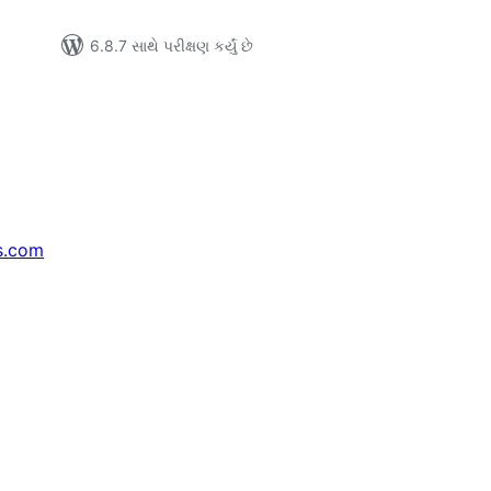
6.8.7 સાથે પરીક્ષણ કર્યું છે
s.com