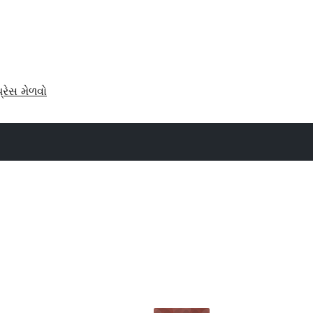
પ્રેસ મેળવો