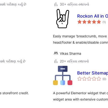
થે પરીક્ષણ કર્યું છે
30+ સક્રિય સ્થાપનો
Rockon All in 
કુ
(1
)
રેટ
Easly manage 'breadcrumb, move scr
head/footer & enable/disable comm
Vikas Sharma
થે પરીક્ષણ કર્યું છે
20+ સક્રિય સ્થાપનો
Better Sitemap
કુ
(0
)
રેટ
e storefront credit.
A powerful Elementor widget that c
widget area with extensive customi