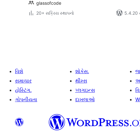
glassofcode
20+ સક્રિય સ્થાપનો
5.4.20 સા
પોસ્ટ
પૃષ્ઠ
ક્રમાંકન
વિશે
શોકેસ.
જ
સમાચાર
થીમ્સ
આ
હોસ્ટિંગ.
પ્લગઇન્સ
વ
ગોપનીયતા
દાખલાઓ
W