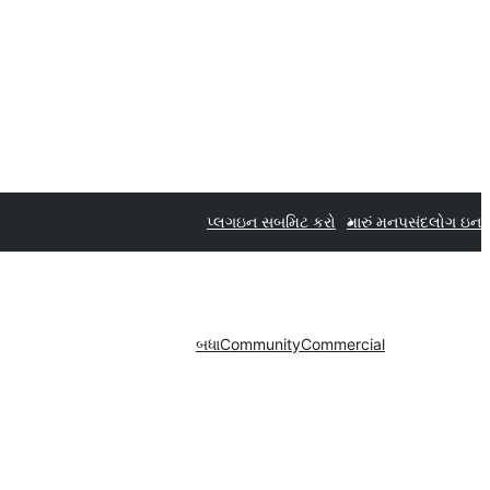
પ્લગઇન સબમિટ કરો
મારું મનપસંદ
લોગ ઇન
બધા
Community
Commercial