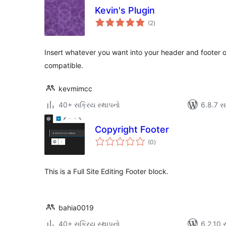
Kevin's Plugin
કુલ
(2
)
રેટિંગ્સ
Insert whatever you want into your header and footer o
compatible.
kevmimcc
40+ સક્રિય સ્થાપનો
6.8.7 સાથ
Copyright Footer
કુલ
(0
)
રેટિંગ્સ
This is a Full Site Editing Footer block.
bahia0019
40+ સક્રિય સ્થાપનો
6.2.10 સા