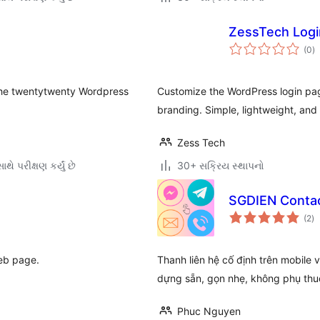
ZessTech Logi
કુ
(0
)
રેટ
f the twentytwenty Wordpress
Customize the WordPress login page
branding. Simple, lightweight, and 
Zess Tech
થે પરીક્ષણ કર્યું છે
30+ સક્રિય સ્થાપનો
SGDIEN Contac
કુ
(2
)
રેટ
web page.
Thanh liên hệ cố định trên mobile 
dựng sẵn, gọn nhẹ, không phụ thu
Phuc Nguyen