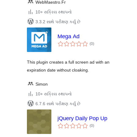
WebMaestro.Fr
10+ સક્રિય સ્થાપનો
3.3.2 સાથે પરીક્ષણ કર્યું છે
Mega Ad
કુલ
(0
)
રેટિંગ્સ
This plugin creates a full screen ad with an
expiration date without cloaking.
Simon
10+ સક્રિય સ્થાપનો
6.7.6 સાથે પરીક્ષણ કર્યું છે
jQuery Daily Pop Up
કુલ
(0
)
રેટિંગ્સ