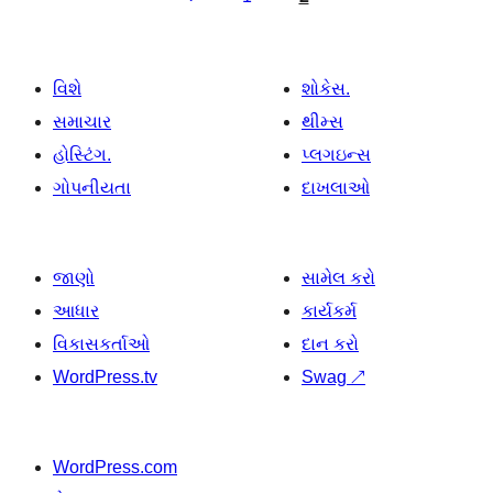
ક્રમાંકન
વિશે
શોકેસ.
સમાચાર
થીમ્સ
હોસ્ટિંગ.
પ્લગઇન્સ
ગોપનીયતા
દાખલાઓ
જાણો
સામેલ કરો
આધાર
કાર્યકર્મ
વિકાસકર્તાઓ
દાન કરો
WordPress.tv
Swag
↗
WordPress.com