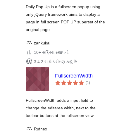
Daily Pop Up is a fullscreen popup using
only jQuery framework aims to display a
page in full screen POP UP superset of the
original page.
zankukai
10+ સક્રિય સ્થાપનો
3.4.2 સાથે પરીક્ષણ કર્યું છે
FullscreenWidth
કુલ
(1
)
રેટિંગ્સ
FullscreenWidth adds a input field to
change the editarea width, next to the
toolbar buttons at the fullscreen view.
Rufnex