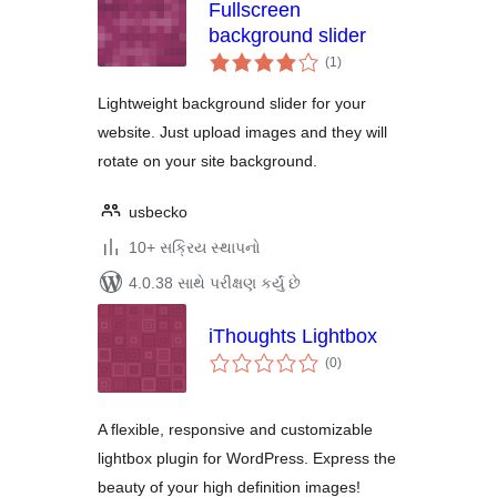
Fullscreen
background slider
કુલ
(1
)
રેટિંગ્સ
Lightweight background slider for your
website. Just upload images and they will
rotate on your site background.
usbecko
10+ સક્રિય સ્થાપનો
4.0.38 સાથે પરીક્ષણ કર્યું છે
iThoughts Lightbox
કુલ
(0
)
રેટિંગ્સ
A flexible, responsive and customizable
lightbox plugin for WordPress. Express the
beauty of your high definition images!