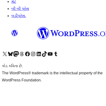
મેટ
બી બી પ્રેસ
બડીપ્રેસ.
અમારા X (અગાઉ ટ્વિટર) એકાઉન્ટની મુલાકાત લો
અમારા Bluesky એકાઉન્ટની મુલાકાત લો
અમારા માસ્ટોડોન એકાઉન્ટની મુલાકાત લો
અમારા Threads એકાઉન્ટની મુલાકાત લો
અમારા ફેસબુક પેજની મુલાકાત લો
અમારા ઇન્સ્ટાગ્રામ એકાઉન્ટની મુલાકાત લો
અમારા LinkedIn એકાઉન્ટની મુલાકાત લો
અમારા TikTok એકાઉન્ટની મુલાકાત લો
અમારી YouTube ચેનલની મુલાકાત લો
અમારા Tumblr એકાઉન્ટની મુલાકાત લો
કોડ કવિતા છે.
The WordPress® trademark is the intellectual property of the
WordPress Foundation.