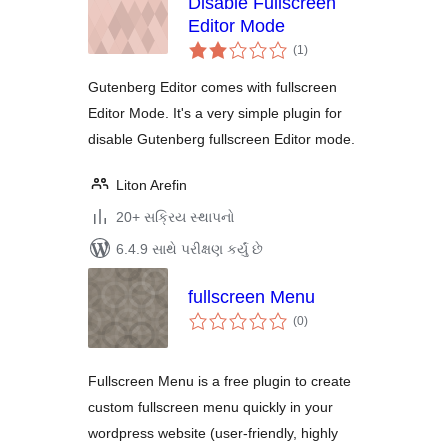
Disable Fullscreen
Editor Mode
કુલ
(1
)
રેટિંગ્સ
Gutenberg Editor comes with fullscreen
Editor Mode. It's a very simple plugin for
disable Gutenberg fullscreen Editor mode.
Liton Arefin
20+ સક્રિય સ્થાપનો
6.4.9 સાથે પરીક્ષણ કર્યું છે
fullscreen Menu
કુલ
(0
)
રેટિંગ્સ
Fullscreen Menu is a free plugin to create
custom fullscreen menu quickly in your
wordpress website (user-friendly, highly