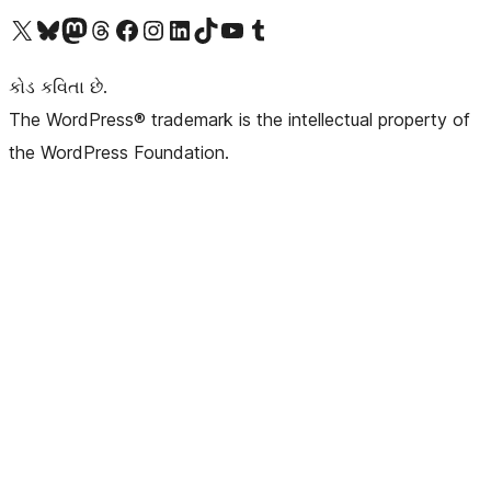
અમારા X (અગાઉ ટ્વિટર) એકાઉન્ટની મુલાકાત લો
અમારા Bluesky એકાઉન્ટની મુલાકાત લો
અમારા માસ્ટોડોન એકાઉન્ટની મુલાકાત લો
અમારા Threads એકાઉન્ટની મુલાકાત લો
અમારા ફેસબુક પેજની મુલાકાત લો
અમારા ઇન્સ્ટાગ્રામ એકાઉન્ટની મુલાકાત લો
અમારા LinkedIn એકાઉન્ટની મુલાકાત લો
અમારા TikTok એકાઉન્ટની મુલાકાત લો
અમારી YouTube ચેનલની મુલાકાત લો
અમારા Tumblr એકાઉન્ટની મુલાકાત લો
કોડ કવિતા છે.
The WordPress® trademark is the intellectual property of
the WordPress Foundation.