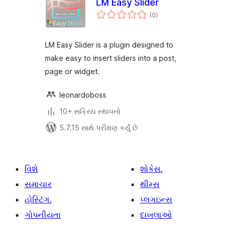
LM Easy Slider
કુલ
(0
)
રેટિંગ્સ
LM Easy Slider is a plugin designed to
make easy to insert sliders into a post,
page or widget.
leonardoboss
10+ સક્રિય સ્થાપનો
5.7.15 સાથે પરીક્ષણ કર્યું છે
વિશે
શોકેસ.
સમાચાર
થીમ્સ
હોસ્ટિંગ.
પ્લગઇન્સ
ગોપનીયતા
દાખલાઓ