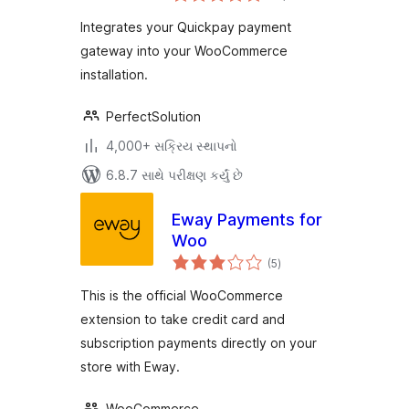
Integrates your Quickpay payment
gateway into your WooCommerce
installation.
PerfectSolution
4,000+ સક્રિય સ્થાપનો
6.8.7 સાથે પરીક્ષણ કર્યું છે
Eway Payments for
Woo
કુલ
(5
)
રેટિંગ્સ
This is the official WooCommerce
extension to take credit card and
subscription payments directly on your
store with Eway.
WooCommerce