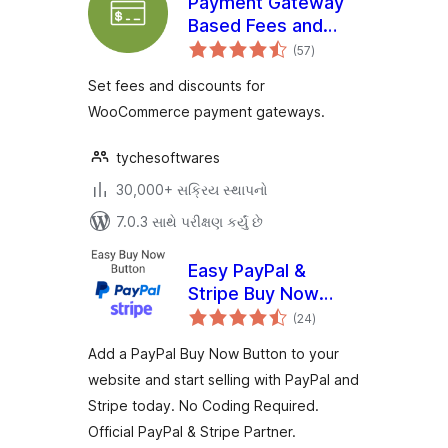
Payment Gateway
Based Fees and
કુલ
Discounts for
(57
)
રેટિંગ્સ
WooCommerce
Set fees and discounts for
WooCommerce payment gateways.
tychesoftwares
30,000+ સક્રિય સ્થાપનો
7.0.3 સાથે પરીક્ષણ કર્યું છે
Easy PayPal &
Stripe Buy Now
કુલ
Button
(24
)
રેટિંગ્સ
Add a PayPal Buy Now Button to your
website and start selling with PayPal and
Stripe today. No Coding Required.
Official PayPal & Stripe Partner.