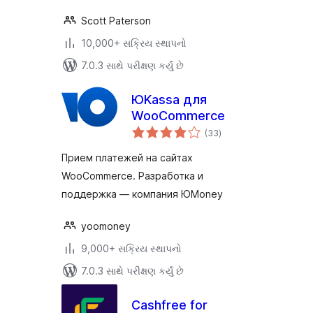
Scott Paterson
10,000+ સક્રિય સ્થાપનો
7.0.3 સાથે પરીક્ષણ કર્યું છે
ЮKassa для
WooCommerce
કુલ
(33
)
રેટિંગ્સ
Прием платежей на сайтах
WooCommerce. Разработка и
поддержка — компания ЮMoney
yoomoney
9,000+ સક્રિય સ્થાપનો
7.0.3 સાથે પરીક્ષણ કર્યું છે
Cashfree for