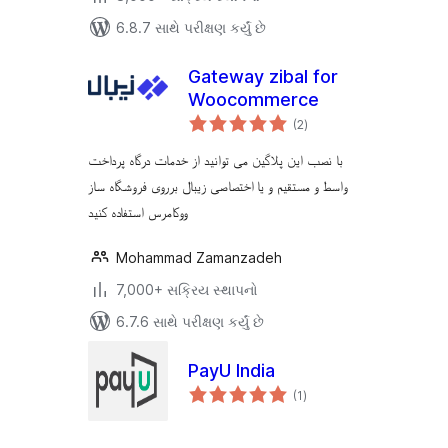
6.8.7 સાથે પરીક્ષણ કર્યું છે
Gateway zibal for
Woocommerce
કુલ
(2
)
રેટિંગ્સ
با نصب این پلاگین می توانید از خدمات درگاه پرداخت
واسط و مستقیم و یا اختصاصی زیبال برروی فروشگاه ساز
ووکامرس استفاده کنید
Mohammad Zamanzadeh
7,000+ સક્રિય સ્થાપનો
6.7.6 સાથે પરીક્ષણ કર્યું છે
PayU India
કુલ
(1
)
રેટિંગ્સ