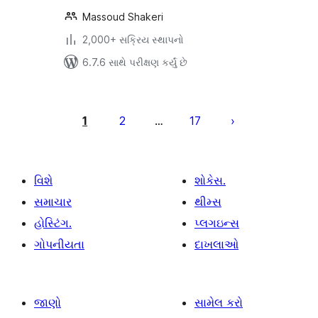
Massoud Shakeri
2,000+ સક્રિય સ્થાપનો
6.7.6 સાથે પરીક્ષણ કર્યું છે
પોસ્ટ
પૃષ્ઠ
1
2
17
…
ક્રમાંકન
વિશે
શોકેસ.
સમાચાર
થીમ્સ
હોસ્ટિંગ.
પ્લગઇન્સ
ગોપનીયતા
દાખલાઓ
જાણો
સામેલ કરો