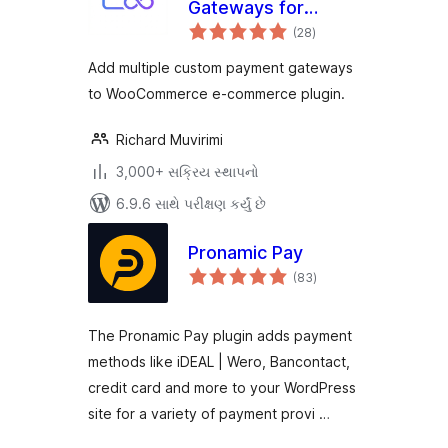
Gateways for
કુલ
WooCommerce
(28
)
રેટિંગ્સ
Add multiple custom payment gateways
to WooCommerce e-commerce plugin.
Richard Muvirimi
3,000+ સક્રિય સ્થાપનો
6.9.6 સાથે પરીક્ષણ કર્યું છે
Pronamic Pay
કુલ
(83
)
રેટિંગ્સ
The Pronamic Pay plugin adds payment
methods like iDEAL | Wero, Bancontact,
credit card and more to your WordPress
site for a variety of payment provi …