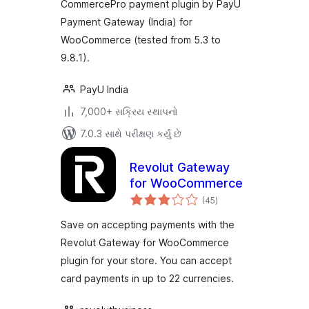
CommercePro payment plugin by PayU
Payment Gateway (India) for
WooCommerce (tested from 5.3 to
9.8.1).
PayU India
7,000+ સક્રિય સ્થાપનો
7.0.3 સાથે પરીક્ષણ કર્યું છે
Revolut Gateway
for WooCommerce
કુલ
(45
)
રેટિંગ્સ
Save on accepting payments with the
Revolut Gateway for WooCommerce
plugin for your store. You can accept
card payments in up to 22 currencies.