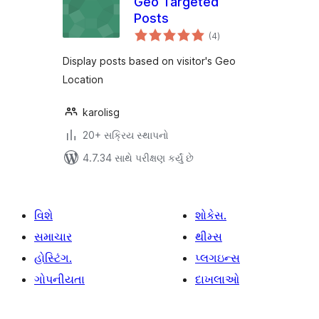
Geo Targeted
Posts
કુલ
(4
)
રેટિંગ્સ
Display posts based on visitor's Geo
Location
karolisg
20+ સક્રિય સ્થાપનો
4.7.34 સાથે પરીક્ષણ કર્યું છે
વિશે
શોકેસ.
સમાચાર
થીમ્સ
હોસ્ટિંગ.
પ્લગઇન્સ
ગોપનીયતા
દાખલાઓ