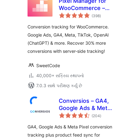
Pixel Manager for
WooCommerce –
કુલ
Conversion
(398
)
રેટિંગ્સ
Tracking, Google
Conversion tracking for WooCommerce.
Ads, GA4, TikTok,
Google Ads, GA4, Meta, TikTok, OpenAI
Dynamic
(ChatGPT) & more. Recover 30% more
Remarketing
conversions with server-side tracking!
SweetCode
40,000+ સક્રિય સ્થાપનો
7.0.3 સાથે પરીક્ષણ કર્યું છે
Conversios – GA4,
Google Ads & Meta
કુલ
Conversion
(204
)
રેટિંગ્સ
Tracking with
GA4, Google Ads & Meta Pixel conversion
Product Feed for
tracking plus product feed sync for
WooCommerce