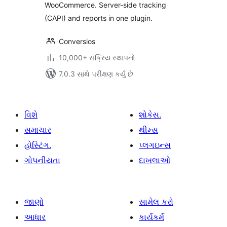
WooCommerce. Server-side tracking
(CAPI) and reports in one plugin.
Conversios
10,000+ સક્રિય સ્થાપનો
7.0.3 સાથે પરીક્ષણ કર્યું છે
વિશે
શોકેસ.
સમાચાર
થીમ્સ
હોસ્ટિંગ.
પ્લગઇન્સ
ગોપનીયતા
દાખલાઓ
જાણો
સામેલ કરો
આધાર
કાર્યકર્મ