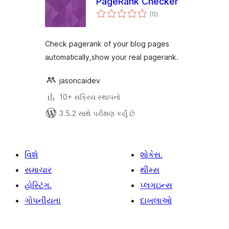
PageRank Checker
કુલ
(0
)
રેટિંગ્સ
Check pagerank of your blog pages
automatically,show your real pagerank.
jasoncaidev
10+ સક્રિય સ્થાપનો
3.5.2 સાથે પરીક્ષણ કર્યું છે
વિશે
શોકેસ.
સમાચાર
થીમ્સ
હોસ્ટિંગ.
પ્લગઇન્સ
ગોપનીયતા
દાખલાઓ