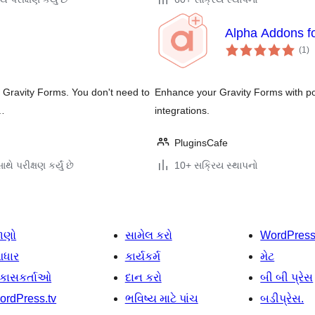
Alpha Addons fo
કુ
(1
)
રેટ
r Gravity Forms. You don't need to
Enhance your Gravity Forms with p
 …
integrations.
PluginsCafe
થે પરીક્ષણ કર્યું છે
10+ સક્રિય સ્થાપનો
ાણો
સામેલ કરો
WordPres
ધાર
કાર્યકર્મ
મેટ
િકાસકર્તાઓ
દાન કરો
બી બી પ્રેસ
ordPress.tv
ભવિષ્ય માટે પાંચ
બડીપ્રેસ.