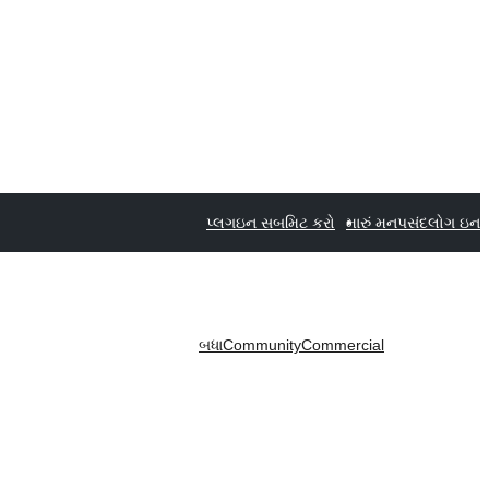
પ્લગઇન સબમિટ કરો
મારું મનપસંદ
લોગ ઇન
બધા
Community
Commercial