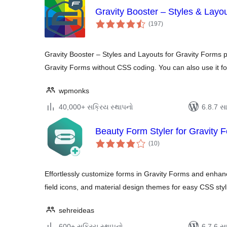
Gravity Booster – Styles & Layou
કુલ
(197
)
રેટિંગ્સ
Gravity Booster – Styles and Layouts for Gravity Forms p
Gravity Forms without CSS coding. You can also use it f
wpmonks
40,000+ સક્રિય સ્થાપનો
6.8.7 સાથ
Beauty Form Styler for Gravity 
કુલ
(10
)
રેટિંગ્સ
Effortlessly customize forms in Gravity Forms and enhance
field icons, and material design themes for easy CSS sty
sehreideas
600+ સક્રિય સ્થાપનો
6.7.6 સાથ