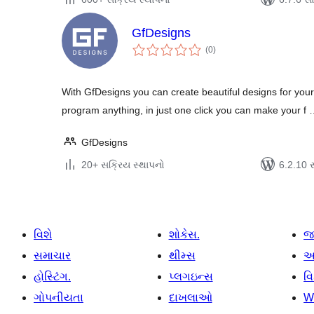
GfDesigns
કુલ
(0
)
રેટિંગ્સ
With GfDesigns you can create beautiful designs for you
program anything, in just one click you can make your f
GfDesigns
20+ સક્રિય સ્થાપનો
6.2.10 સા
વિશે
શોકેસ.
જ
સમાચાર
થીમ્સ
આ
હોસ્ટિંગ.
પ્લગઇન્સ
વ
ગોપનીયતા
દાખલાઓ
W