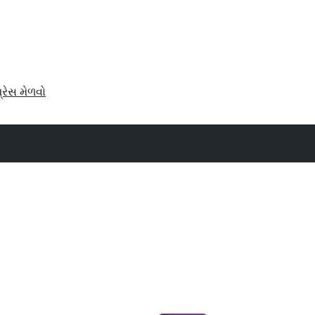
પ્રેસ મેળવો