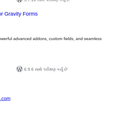
r Gravity Forms
લ
િંગ્સ
owerful advanced addons, custom fields, and seamless
6.9.6 સાથે પરીક્ષણ કર્યું છે
s.com