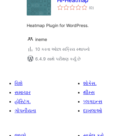
Hi-Heatmap
કુલ
(0
)
રેટિંગ્સ
Heatmap Plugin for WordPress.
ineme
10 કરતા ઓછા સક્રિય સ્થાપનો
6.4.9 સાથે પરીક્ષણ કર્યું છે
વિશે
શોકેસ.
સમાચાર
થીમ્સ
હોસ્ટિંગ.
પ્લગઇન્સ
ગોપનીયતા
દાખલાઓ
જાણો
સામેલ કરો