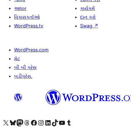
આધાર
કાર્યકર્મ
વિકાસકર્તાઓ
દાન કરો
WordPress.tv
Swag
↗
WordPress.com
મેટ
બી બી પ્રેસ
બડીપ્રેસ.
અમારા X (અગાઉ ટ્વિટર) એકાઉન્ટની મુલાકાત લો
અમારા Bluesky એકાઉન્ટની મુલાકાત લો
અમારા માસ્ટોડોન એકાઉન્ટની મુલાકાત લો
અમારા Threads એકાઉન્ટની મુલાકાત લો
અમારા ફેસબુક પેજની મુલાકાત લો
અમારા ઇન્સ્ટાગ્રામ એકાઉન્ટની મુલાકાત લો
અમારા LinkedIn એકાઉન્ટની મુલાકાત લો
અમારા TikTok એકાઉન્ટની મુલાકાત લો
અમારી YouTube ચેનલની મુલાકાત લો
અમારા Tumblr એકાઉન્ટની મુલાકાત લો