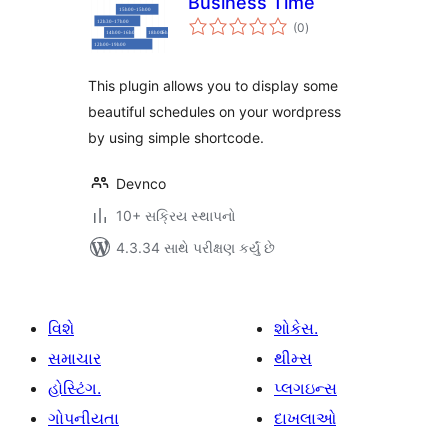
Business Time
કુલ
(0
)
રેટિંગ્સ
This plugin allows you to display some
beautiful schedules on your wordpress
by using simple shortcode.
Devnco
10+ સક્રિય સ્થાપનો
4.3.34 સાથે પરીક્ષણ કર્યું છે
વિશે
શોકેસ.
સમાચાર
થીમ્સ
હોસ્ટિંગ.
પ્લગઇન્સ
ગોપનીયતા
દાખલાઓ