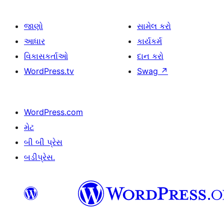
જાણો
સામેલ કરો
આધાર
કાર્યકર્મ
વિકાસકર્તાઓ
દાન કરો
WordPress.tv
Swag
↗
WordPress.com
મેટ
બી બી પ્રેસ
બડીપ્રેસ.