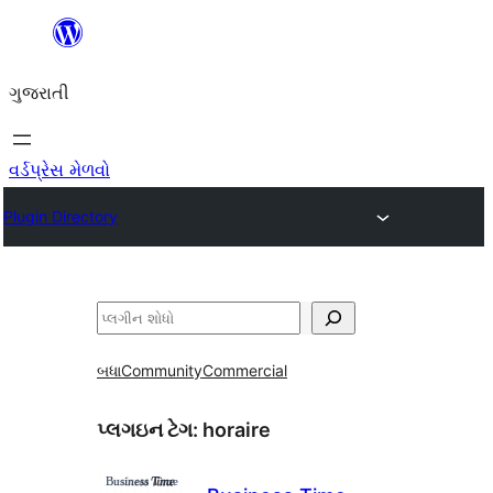
કંટેન્ટ(લખાણ)
પર
ગુજરાતી
જાઓ
વર્ડપ્રેસ મેળવો
Plugin Directory
શોધો
બધા
Community
Commercial
પ્લગઇન ટેગ:
horaire