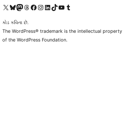
અમારા X (અગાઉ ટ્વિટર) એકાઉન્ટની મુલાકાત લો
અમારા Bluesky એકાઉન્ટની મુલાકાત લો
અમારા માસ્ટોડોન એકાઉન્ટની મુલાકાત લો
અમારા Threads એકાઉન્ટની મુલાકાત લો
અમારા ફેસબુક પેજની મુલાકાત લો
અમારા ઇન્સ્ટાગ્રામ એકાઉન્ટની મુલાકાત લો
અમારા LinkedIn એકાઉન્ટની મુલાકાત લો
અમારા TikTok એકાઉન્ટની મુલાકાત લો
અમારી YouTube ચેનલની મુલાકાત લો
અમારા Tumblr એકાઉન્ટની મુલાકાત લો
કોડ કવિતા છે.
The WordPress® trademark is the intellectual property
of the WordPress Foundation.