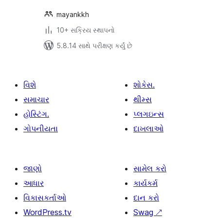
mayankkh
10+ સક્રિય સ્થાપનો
5.8.14 સાથે પરીક્ષણ કર્યું છે
વિશે
શોકેસ.
સમાચાર
થીમ્સ
હોસ્ટિંગ.
પ્લગઇન્સ
ગોપનીયતા
દાખલાઓ
જાણો
સામેલ કરો
આધાર
કાર્યકર્મ
વિકાસકર્તાઓ
દાન કરો
WordPress.tv
Swag
↗