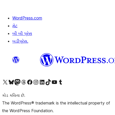
WordPress.com
મેટ
બી બી પ્રેસ
બડીપ્રેસ.
અમારા X (અગાઉ ટ્વિટર) એકાઉન્ટની મુલાકાત લો
અમારા Bluesky એકાઉન્ટની મુલાકાત લો
અમારા માસ્ટોડોન એકાઉન્ટની મુલાકાત લો
અમારા Threads એકાઉન્ટની મુલાકાત લો
અમારા ફેસબુક પેજની મુલાકાત લો
અમારા ઇન્સ્ટાગ્રામ એકાઉન્ટની મુલાકાત લો
અમારા LinkedIn એકાઉન્ટની મુલાકાત લો
અમારા TikTok એકાઉન્ટની મુલાકાત લો
અમારી YouTube ચેનલની મુલાકાત લો
અમારા Tumblr એકાઉન્ટની મુલાકાત લો
કોડ કવિતા છે.
The WordPress® trademark is the intellectual property of
the WordPress Foundation.