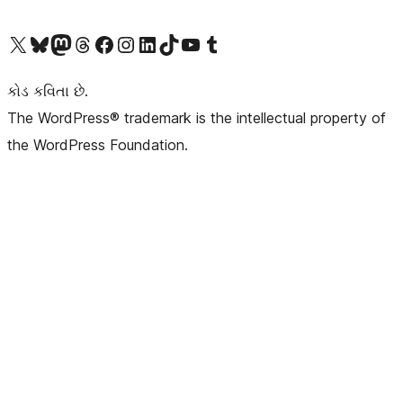
અમારા X (અગાઉ ટ્વિટર) એકાઉન્ટની મુલાકાત લો
અમારા Bluesky એકાઉન્ટની મુલાકાત લો
અમારા માસ્ટોડોન એકાઉન્ટની મુલાકાત લો
અમારા Threads એકાઉન્ટની મુલાકાત લો
અમારા ફેસબુક પેજની મુલાકાત લો
અમારા ઇન્સ્ટાગ્રામ એકાઉન્ટની મુલાકાત લો
અમારા LinkedIn એકાઉન્ટની મુલાકાત લો
અમારા TikTok એકાઉન્ટની મુલાકાત લો
અમારી YouTube ચેનલની મુલાકાત લો
અમારા Tumblr એકાઉન્ટની મુલાકાત લો
કોડ કવિતા છે.
The WordPress® trademark is the intellectual property of
the WordPress Foundation.