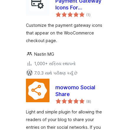
Payment Gateway
Icons For
કુલ
WooCommerce
(1
)
રેટિંગ્સ
Customize the payment gateway icons
that appear on the WooCommerce
checkout page.
Nastin MG
1,000+ સક્રિય સ્થાપનો
7.0.3 સાથે પરીક્ષણ કર્યું છે
mowomo Social
Share
કુલ
(8
)
રેટિંગ્સ
Light and simple plugin for allowing the
readers of your blog to share your
entries on their social networks. If you