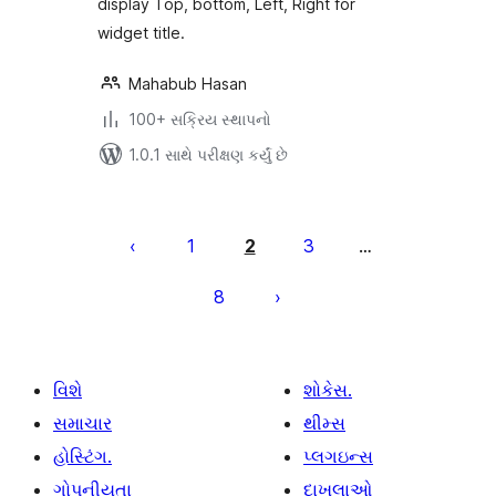
display Top, bottom, Left, Right for
widget title.
Mahabub Hasan
100+ સક્રિય સ્થાપનો
1.0.1 સાથે પરીક્ષણ કર્યું છે
પોસ્ટ
પૃષ્ઠ
1
2
3
…
ક્રમાંકન
8
વિશે
શોકેસ.
સમાચાર
થીમ્સ
હોસ્ટિંગ.
પ્લગઇન્સ
ગોપનીયતા
દાખલાઓ