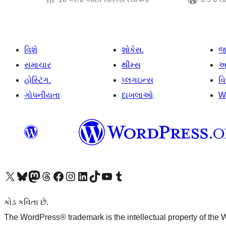
વિશે
શોકેસ.
જ
સમાચાર
થીમ્સ
આ
હોસ્ટિંગ.
પ્લગઇન્સ
વ
ગોપનીયતા
દાખલાઓ
W
અમારા X (અગાઉ ટ્વિટર) એકાઉન્ટની મુલાકાત લો
અમારા Bluesky એકાઉન્ટની મુલાકાત લો
અમારા માસ્ટોડોન એકાઉન્ટની મુલાકાત લો
અમારા Threads એકાઉન્ટની મુલાકાત લો
અમારા ફેસબુક પેજની મુલાકાત લો
અમારા ઇન્સ્ટાગ્રામ એકાઉન્ટની મુલાકાત લો
અમારા LinkedIn એકાઉન્ટની મુલાકાત લો
અમારા TikTok એકાઉન્ટની મુલાકાત લો
અમારી YouTube ચેનલની મુલાકાત લો
અમારા Tumblr એકાઉન્ટની મુલાકાત લો
કોડ કવિતા છે.
The WordPress® trademark is the intellectual property of the