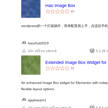
Hao Image Box
કુલ
(0
)
રેટિંગ્સ
wordpress的一个灯箱插件，简单配置易上手，自适应手
haozhuti2019
10+ સક્રિય સ્થાપનો
5.2.25 સા
Extended Image Box Widget for
કુલ
(0
)
રેટિંગ્સ
An enhanced Image Box widget for Elementor with indepe
flexible layout options.
ajaykasam1
10 કરતા ઓછા સક્રિય સ્થાપનો
6.9.6 સાથ