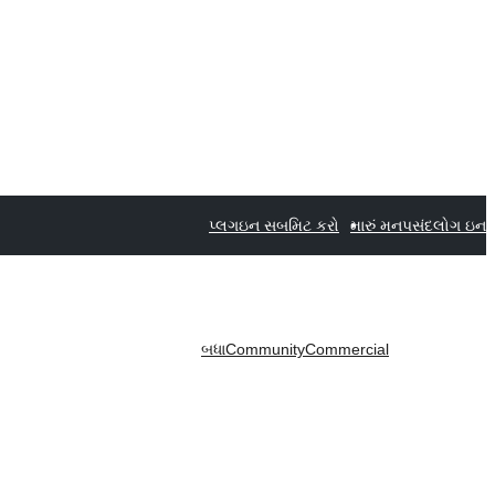
પ્લગઇન સબમિટ કરો
મારું મનપસંદ
લોગ ઇન
બધા
Community
Commercial