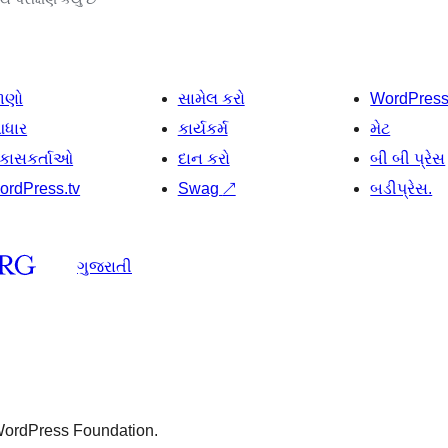
ાણો
સામેલ કરો
WordPres
ધાર
કાર્યકર્મ
મેટ
િકાસકર્તાઓ
દાન કરો
બી બી પ્રેસ
ordPress.tv
Swag
↗
બડીપ્રેસ.
ગુજરાતી
 WordPress Foundation.