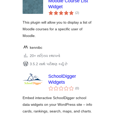
Moodle Course List
Widget
કુલ
(2
)
રેટિંગ્સ
This plugin will allow you to display a list of
Moodle courses for a specific user of
Moodle.
kennibc
20+ સક્રિય સ્થાપનો
3.5.2 સાથે પરીક્ષણ કર્યું છે
SchoolDigger
Widgets
કુલ
(0
)
રેટિંગ્સ
Embed interactive SchoolDigger school
data widgets on your WordPress site – info
cards, rankings, search, maps, and charts.