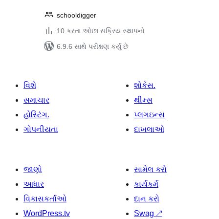
schooldigger
10 કરતા ઓછા સક્રિય સ્થાપનો
6.9.6 સાથે પરીક્ષણ કર્યું છે
વિશે
શોકેસ.
સમાચાર
થીમ્સ
હોસ્ટિંગ.
પ્લગઇન્સ
ગોપનીયતા
દાખલાઓ
જાણો
સામેલ કરો
આધાર
કાર્યકર્મ
વિકાસકર્તાઓ
દાન કરો
WordPress.tv
Swag
↗