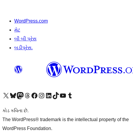
WordPress.com
મેટ
બી બી પ્રેસ
બડીપ્રેસ.
અમારા X (અગાઉ ટ્વિટર) એકાઉન્ટની મુલાકાત લો
અમારા Bluesky એકાઉન્ટની મુલાકાત લો
અમારા માસ્ટોડોન એકાઉન્ટની મુલાકાત લો
અમારા Threads એકાઉન્ટની મુલાકાત લો
અમારા ફેસબુક પેજની મુલાકાત લો
અમારા ઇન્સ્ટાગ્રામ એકાઉન્ટની મુલાકાત લો
અમારા LinkedIn એકાઉન્ટની મુલાકાત લો
અમારા TikTok એકાઉન્ટની મુલાકાત લો
અમારી YouTube ચેનલની મુલાકાત લો
અમારા Tumblr એકાઉન્ટની મુલાકાત લો
કોડ કવિતા છે.
The WordPress® trademark is the intellectual property of the
WordPress Foundation.