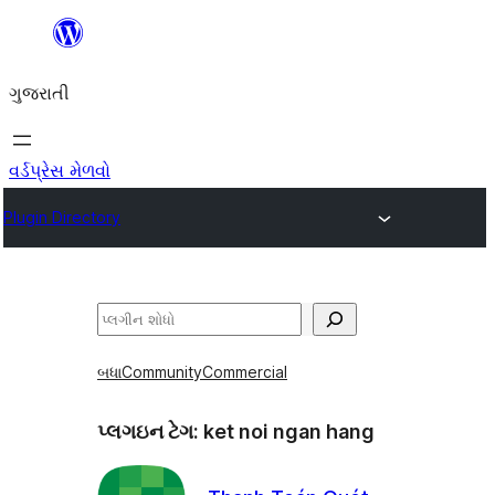
કંટેન્ટ(લખાણ)
પર
ગુજરાતી
જાઓ
વર્ડપ્રેસ મેળવો
Plugin Directory
શોધો
બધા
Community
Commercial
પ્લગઇન ટેગ:
ket noi ngan hang