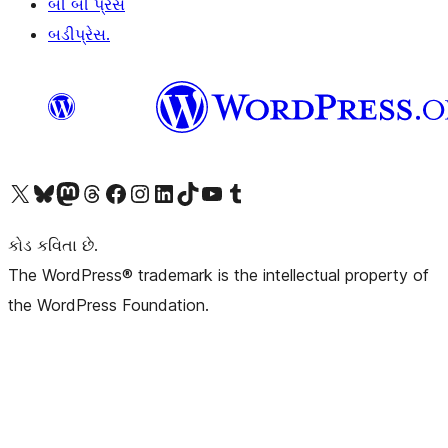
બી બી પ્રેસ
બડીપ્રેસ.
અમારા X (અગાઉ ટ્વિટર) એકાઉન્ટની મુલાકાત લો
અમારા Bluesky એકાઉન્ટની મુલાકાત લો
અમારા માસ્ટોડોન એકાઉન્ટની મુલાકાત લો
અમારા Threads એકાઉન્ટની મુલાકાત લો
અમારા ફેસબુક પેજની મુલાકાત લો
અમારા ઇન્સ્ટાગ્રામ એકાઉન્ટની મુલાકાત લો
અમારા LinkedIn એકાઉન્ટની મુલાકાત લો
અમારા TikTok એકાઉન્ટની મુલાકાત લો
અમારી YouTube ચેનલની મુલાકાત લો
અમારા Tumblr એકાઉન્ટની મુલાકાત લો
કોડ કવિતા છે.
The WordPress® trademark is the intellectual property of
the WordPress Foundation.