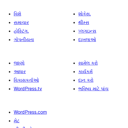
વિશે
શોકેસ.
સમાચાર
થીમ્સ
હોસ્ટિંગ.
પ્લગઇન્સ
ગોપનીયતા
દાખલાઓ
જાણો
સામેલ કરો
આધાર
કાર્યકર્મ
વિકાસકર્તાઓ
દાન કરો
WordPress.tv
ભવિષ્ય માટે પાંચ
WordPress.com
મેટ