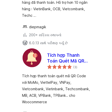
hàng đã thanh toán. Hỗ trợ hơn 10 ngân
hàng : VietinBank, OCB, Vietcombank,
Techc …
diepmagik
200+ સક્રિય સ્થાપનો
6.0.13 સાથે પરીક્ષણ કર્યું છે
Tích hợp Thanh
Toán Quét Mã QR
કુલ
Code – MoMo,
(3
)
રેટિંગ્સ
ViettelPay,
Tích hợp thanh toán quét mã QR Code
Vietcombank
với MoMo, ViettelPay, VNPay,
Vietcombank, Vietinbank, Techcombank,
MB, ACB, VPBank, TPBank.. cho
Woocommerce