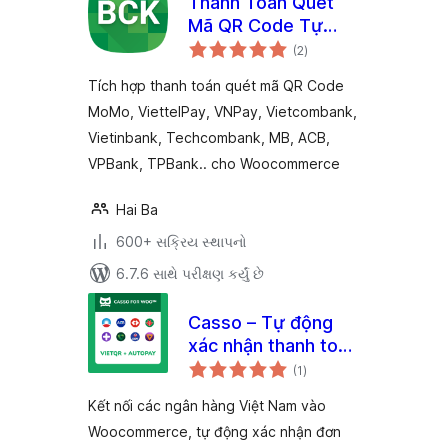
Thanh Toán Quét
Mã QR Code Tự
કુલ
Động – MoMo,
(2
)
રેટિંગ્સ
ViettelPay, VNPay
Tích hợp thanh toán quét mã QR Code
và 40 ngân hàng
MoMo, ViettelPay, VNPay, Vietcombank,
Việt Nam
Vietinbank, Techcombank, MB, ACB,
VPBank, TPBank.. cho Woocommerce
Hai Ba
600+ સક્રિય સ્થાપનો
6.7.6 સાથે પરીક્ષણ કર્યું છે
Casso – Tự động
xác nhận thanh toán
કુલ
chuyển khoản ngân
(1
)
રેટિંગ્સ
hàng
Kết nối các ngân hàng Việt Nam vào
Woocommerce, tự động xác nhận đơn