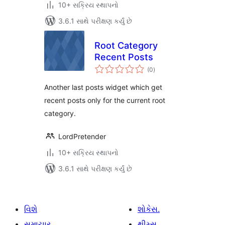
10+ સક્રિય સ્થાપનો
3.6.1 સાથે પરીક્ષણ કર્યું છે
Root Category
Recent Posts
કુલ
(0
)
રેટિંગ્સ
Another last posts widget which get
recent posts only for the current root
category.
LordPretender
10+ સક્રિય સ્થાપનો
3.6.1 સાથે પરીક્ષણ કર્યું છે
વિશે
શોકેસ.
સમાચાર
થીમ્સ