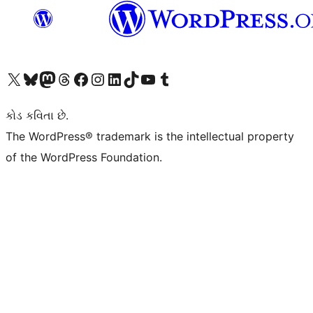
અમારા X (અગાઉ ટ્વિટર) એકાઉન્ટની મુલાકાત લો
અમારા Bluesky એકાઉન્ટની મુલાકાત લો
અમારા માસ્ટોડોન એકાઉન્ટની મુલાકાત લો
અમારા Threads એકાઉન્ટની મુલાકાત લો
અમારા ફેસબુક પેજની મુલાકાત લો
અમારા ઇન્સ્ટાગ્રામ એકાઉન્ટની મુલાકાત લો
અમારા LinkedIn એકાઉન્ટની મુલાકાત લો
અમારા TikTok એકાઉન્ટની મુલાકાત લો
અમારી YouTube ચેનલની મુલાકાત લો
અમારા Tumblr એકાઉન્ટની મુલાકાત લો
કોડ કવિતા છે.
The WordPress® trademark is the intellectual property
of the WordPress Foundation.