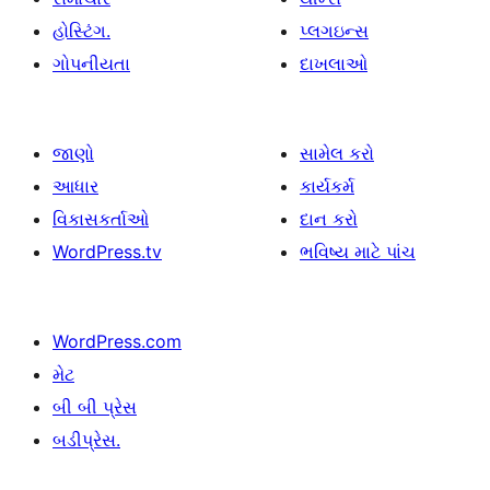
હોસ્ટિંગ.
પ્લગઇન્સ
ગોપનીયતા
દાખલાઓ
જાણો
સામેલ કરો
આધાર
કાર્યકર્મ
વિકાસકર્તાઓ
દાન કરો
WordPress.tv
ભવિષ્ય માટે પાંચ
WordPress.com
મેટ
બી બી પ્રેસ
બડીપ્રેસ.