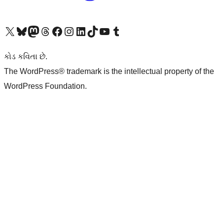
અમારા X (અગાઉ ટ્વિટર) એકાઉન્ટની મુલાકાત લો
અમારા Bluesky એકાઉન્ટની મુલાકાત લો
અમારા માસ્ટોડોન એકાઉન્ટની મુલાકાત લો
અમારા Threads એકાઉન્ટની મુલાકાત લો
અમારા ફેસબુક પેજની મુલાકાત લો
અમારા ઇન્સ્ટાગ્રામ એકાઉન્ટની મુલાકાત લો
અમારા LinkedIn એકાઉન્ટની મુલાકાત લો
અમારા TikTok એકાઉન્ટની મુલાકાત લો
અમારી YouTube ચેનલની મુલાકાત લો
અમારા Tumblr એકાઉન્ટની મુલાકાત લો
કોડ કવિતા છે.
The WordPress® trademark is the intellectual property of the
WordPress Foundation.