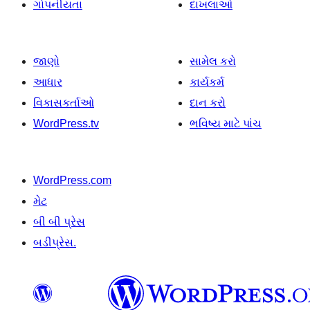
ગોપનીયતા
દાખલાઓ
જાણો
સામેલ કરો
આધાર
કાર્યકર્મ
વિકાસકર્તાઓ
દાન કરો
WordPress.tv
ભવિષ્ય માટે પાંચ
WordPress.com
મેટ
બી બી પ્રેસ
બડીપ્રેસ.