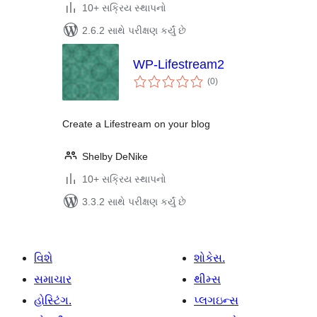
10+ સક્રિય સ્થાપનો
2.6.2 સાથે પરીક્ષણ કર્યું છે
WP-Lifestream2
કુલ
(0
)
રેટિંગ્સ
Create a Lifestream on your blog
Shelby DeNike
10+ સક્રિય સ્થાપનો
3.3.2 સાથે પરીક્ષણ કર્યું છે
વિશે
શોકેસ.
સમાચાર
થીમ્સ
હોસ્ટિંગ.
પ્લગઇન્સ