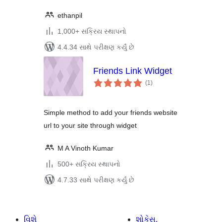
ethanpil
1,000+ સક્રિય સ્થાપનો
4.4.34 સાથે પરીક્ષણ કર્યું છે
Friends Link Widget
કુલ
(1
)
રેટિંગ્સ
Simple method to add your friends website
url to your site through widget
M A Vinoth Kumar
500+ સક્રિય સ્થાપનો
4.7.33 સાથે પરીક્ષણ કર્યું છે
વિશે
શોકેસ.