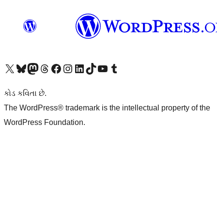
અમારા X (અગાઉ ટ્વિટર) એકાઉન્ટની મુલાકાત લો
અમારા Bluesky એકાઉન્ટની મુલાકાત લો
અમારા માસ્ટોડોન એકાઉન્ટની મુલાકાત લો
અમારા Threads એકાઉન્ટની મુલાકાત લો
અમારા ફેસબુક પેજની મુલાકાત લો
અમારા ઇન્સ્ટાગ્રામ એકાઉન્ટની મુલાકાત લો
અમારા LinkedIn એકાઉન્ટની મુલાકાત લો
અમારા TikTok એકાઉન્ટની મુલાકાત લો
અમારી YouTube ચેનલની મુલાકાત લો
અમારા Tumblr એકાઉન્ટની મુલાકાત લો
કોડ કવિતા છે.
The WordPress® trademark is the intellectual property of the
WordPress Foundation.