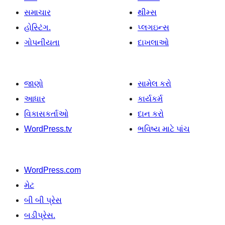
સમાચાર
થીમ્સ
હોસ્ટિંગ.
પ્લગઇન્સ
ગોપનીયતા
દાખલાઓ
જાણો
સામેલ કરો
આધાર
કાર્યકર્મ
વિકાસકર્તાઓ
દાન કરો
WordPress.tv
ભવિષ્ય માટે પાંચ
WordPress.com
મેટ
બી બી પ્રેસ
બડીપ્રેસ.