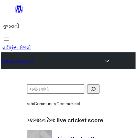
કંટેન્ટ(લખાણ)
પર
ગુજરાતી
જાઓ
વર્ડપ્રેસ મેળવો
Plugin Directory
શોધો
બધા
Community
Commercial
પ્લગઇન ટેગ:
live cricket score