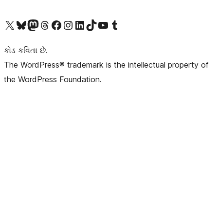
અમારા X (અગાઉ ટ્વિટર) એકાઉન્ટની મુલાકાત લો
અમારા Bluesky એકાઉન્ટની મુલાકાત લો
અમારા માસ્ટોડોન એકાઉન્ટની મુલાકાત લો
અમારા Threads એકાઉન્ટની મુલાકાત લો
અમારા ફેસબુક પેજની મુલાકાત લો
અમારા ઇન્સ્ટાગ્રામ એકાઉન્ટની મુલાકાત લો
અમારા LinkedIn એકાઉન્ટની મુલાકાત લો
અમારા TikTok એકાઉન્ટની મુલાકાત લો
અમારી YouTube ચેનલની મુલાકાત લો
અમારા Tumblr એકાઉન્ટની મુલાકાત લો
કોડ કવિતા છે.
The WordPress® trademark is the intellectual property of
the WordPress Foundation.