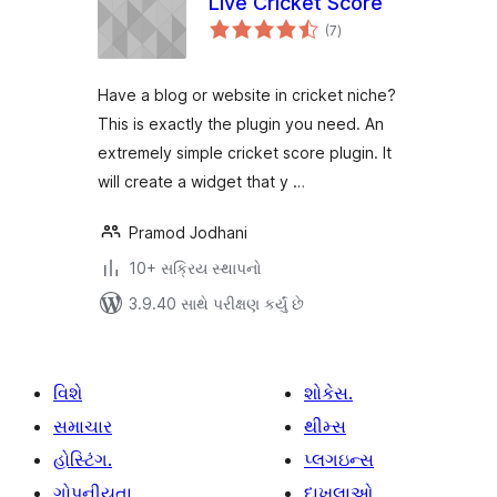
Live Cricket Score
કુલ
(7
)
રેટિંગ્સ
Have a blog or website in cricket niche?
This is exactly the plugin you need. An
extremely simple cricket score plugin. It
will create a widget that y …
Pramod Jodhani
10+ સક્રિય સ્થાપનો
3.9.40 સાથે પરીક્ષણ કર્યું છે
વિશે
શોકેસ.
સમાચાર
થીમ્સ
હોસ્ટિંગ.
પ્લગઇન્સ
ગોપનીયતા
દાખલાઓ