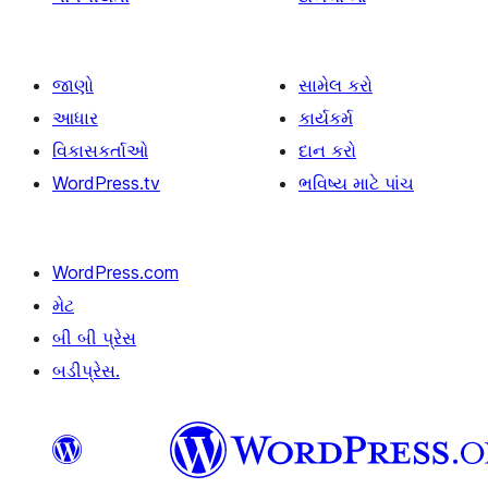
જાણો
સામેલ કરો
આધાર
કાર્યકર્મ
વિકાસકર્તાઓ
દાન કરો
WordPress.tv
ભવિષ્ય માટે પાંચ
WordPress.com
મેટ
બી બી પ્રેસ
બડીપ્રેસ.