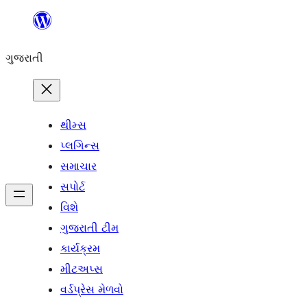
કંટેન્ટ(લખાણ)
પર
ગુજરાતી
જાઓ
થીમ્સ
પ્લગિન્સ
સમાચાર
સપોર્ટ
વિશે
ગુજરાતી ટીમ
કાર્યક્રમ
મીટઅપ્સ
વર્ડપ્રેસ મેળવો