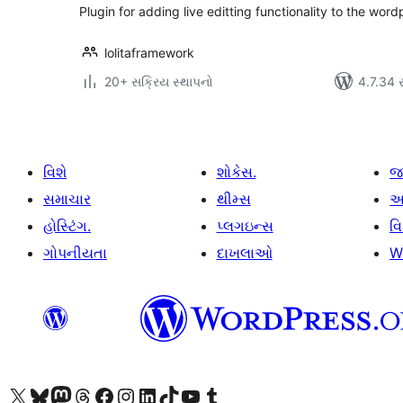
Plugin for adding live editting functionality to the wordp
lolitaframework
20+ સક્રિય સ્થાપનો
4.7.34 સા
વિશે
શોકેસ.
જ
સમાચાર
થીમ્સ
આ
હોસ્ટિંગ.
પ્લગઇન્સ
વ
ગોપનીયતા
દાખલાઓ
W
અમારા X (અગાઉ ટ્વિટર) એકાઉન્ટની મુલાકાત લો
અમારા Bluesky એકાઉન્ટની મુલાકાત લો
અમારા માસ્ટોડોન એકાઉન્ટની મુલાકાત લો
અમારા Threads એકાઉન્ટની મુલાકાત લો
અમારા ફેસબુક પેજની મુલાકાત લો
અમારા ઇન્સ્ટાગ્રામ એકાઉન્ટની મુલાકાત લો
અમારા LinkedIn એકાઉન્ટની મુલાકાત લો
અમારા TikTok એકાઉન્ટની મુલાકાત લો
અમારી YouTube ચેનલની મુલાકાત લો
અમારા Tumblr એકાઉન્ટની મુલાકાત લો