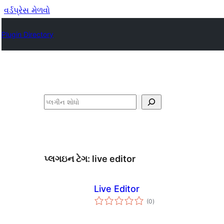
વર્ડપ્રેસ મેળવો
Plugin Directory
શોધો
પ્લગઇન ટેગ:
live editor
Live Editor
કુલ
(0
)
રેટિંગ્સ