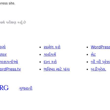
ress site.
થે પરીક્ષણ કર્યું છે
ાણો
સામેલ કરો
WordPres
ધાર
કાર્યકર્મ
મેટ
િકાસકર્તાઓ
દાન કરો
બી બી પ્રેસ
ordPress.tv
ભવિષ્ય માટે પાંચ
બડીપ્રેસ.
ગુજરાતી